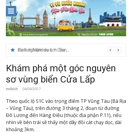
Skip
to
content
Du lịch Maldives – Lần đầu nên đi đâu, chơi gì?
Khám phá một góc nguyên
sơ vùng biển Cửa Lấp
msbich
04/04/2017
Theo quốc lộ 51C vào trọng điểm TP Vũng Tàu (Bà Rịa
– Vũng Tàu), trên đường 3 tháng 2, đoạn từ đường
Đô Lương đến Hàng Điều (thuộc địa phận P.11), nếu
nhìn về bên trái sẽ thấy một dãy đồi cát chạy dọc, dài
khoảng 3km.