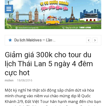
Skip
to
content
Du lịch Maldives – Lần đầu nên đi đâu, chơi gì?
Giảm giá 300k cho tour du
lịch Thái Lan 5 ngày 4 đêm
cực hot
mslien
18/08/2016
Một kỳ nghỉ hè thật sôi động sắp chấm dứt và hòa
mình chung vào niềm vui chào mừng dịp lễ Quốc
Khánh 2/9, Đất Việt Tour hân hạnh mang đến cho bạn