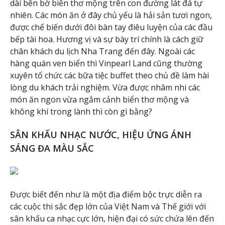
dài bên bờ biển thơ mộng trên con đường lát đá tự
nhiên. Các món ăn ở đây chủ yếu là hải sản tươi ngon,
được chế biến dưới đôi bàn tay điêu luyện của các đầu
bếp tài hoa. Hương vị và sự bày trí chính là cách giữ
chân khách du lịch Nha Trang đến đây. Ngoài các
hàng quán ven biển thì Vinpearl Land cũng thường
xuyên tổ chức các bữa tiệc buffet theo chủ đề làm hài
lòng du khách trải nghiệm. Vừa được nhâm nhi các
món ăn ngon vừa ngắm cảnh biển thơ mộng và
không khí trong lành thì còn gì bằng?
SÂN KHẤU NHẠC NƯỚC, HIỆU ỨNG ÁNH
SÁNG ĐA MÀU SẮC
Được biết đến như là một địa điểm bộc trực diễn ra
các cuộc thi sắc đẹp lớn của Việt Nam và Thế giới với
sân khấu ca nhạc cực lớn, hiện đại có sức chứa lên đến