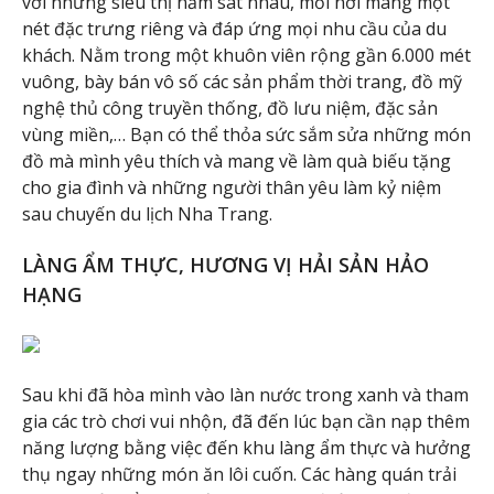
với những siêu thị nằm sát nhau, mỗi nơi mang một
nét đặc trưng riêng và đáp ứng mọi nhu cầu của du
khách. Nằm trong một khuôn viên rộng gần 6.000 mét
vuông, bày bán vô số các sản phẩm thời trang, đồ mỹ
nghệ thủ công truyền thống, đồ lưu niệm, đặc sản
vùng miền,… Bạn có thể thỏa sức sắm sửa những món
đồ mà mình yêu thích và mang về làm quà biếu tặng
cho gia đình và những người thân yêu làm kỷ niệm
sau chuyến du lịch Nha Trang.
LÀNG ẨM THỰC, HƯƠNG VỊ HẢI SẢN HẢO
HẠNG
Sau khi đã hòa mình vào làn nước trong xanh và tham
gia các trò chơi vui nhộn, đã đến lúc bạn cần nạp thêm
năng lượng bằng việc đến khu làng ẩm thực và hưởng
thụ ngay những món ăn lôi cuốn. Các hàng quán trải