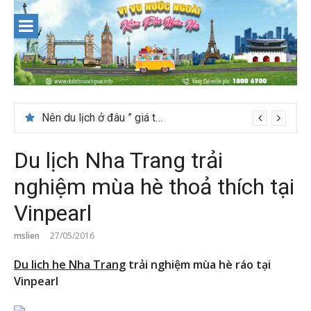
Skip
to
content
Nên du lịch ở đâu ” giá tốt” dịp lễ quốc khánh 2/9
Du lịch Nha Trang trải
nghiệm mùa hè thoả thích tại
Vinpearl
mslien
27/05/2016
Du lich he Nha Trang
trải nghiệm mùa hè ráo tại
Vinpearl