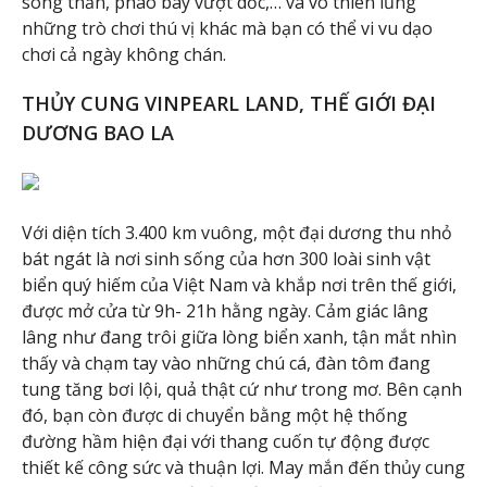
sóng thần, phao bay vượt dốc,… và vô thiên lủng
những trò chơi thú vị khác mà bạn có thể vi vu dạo
chơi cả ngày không chán.
THỦY CUNG VINPEARL LAND, THẾ GIỚI ĐẠI
DƯƠNG BAO LA
Với diện tích 3.400 km vuông, một đại dương thu nhỏ
bát ngát là nơi sinh sống của hơn 300 loài sinh vật
biển quý hiếm của Việt Nam và khắp nơi trên thế giới,
được mở cửa từ 9h- 21h hằng ngày. Cảm giác lâng
lâng như đang trôi giữa lòng biển xanh, tận mắt nhìn
thấy và chạm tay vào những chú cá, đàn tôm đang
tung tăng bơi lội, quả thật cứ như trong mơ. Bên cạnh
đó, bạn còn được di chuyển bằng một hệ thống
đường hầm hiện đại với thang cuốn tự động được
thiết kế công sức và thuận lợi. May mắn đến thủy cung