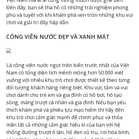
Việt Nam mà ai ai cũng mong muốn được ghé đến.
Đến đây, bạn sẽ tha hồ có những trải nghiệm phong
phú và tuyệt vời khi khám phá vẹn tròn những khu vui
chơi và giải trí đầy hấp dẫn.
CÔNG VIÊN NƯỚC ĐẸP VÀ XANH MÁT
Là công viên nước ngọt trên biển trước nhất của Việt
Nam có tổng diện tích mênh mông hơn 50.000 mét
vuông với nhiều khu trò chơi được thiết kế theo từng
đối tượng khách hàng riêng biệt. Khu vực tắm và vui
chơi dành cho trẻ em và gia đình có hồ bơi, hồ tạo
sóng, máng trượt cá nhân và gia đình. Nếu bạn yêu
thích khám phá và phiêu lưu mạo hiểm thì hãy đến
khu trò chơi cảm giác mạnh để chinh phục và thỏa
mãn tất cả những cảm giác hiếu kì của bạn với hệ
thống đường trượt 6 làn, hố đen vũ trụ, rơi hòa bình,