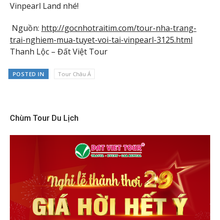
Vinpearl Land nhé!
Nguồn:
http://gocnhotraitim.com/tour-nha-trang-
trai-nghiem-mua-tuyet-voi-tai-vinpearl-3125.html
Thanh Lộc – Đất Việt Tour
POSTED IN
Tour Châu Á
Chùm Tour Du Lịch