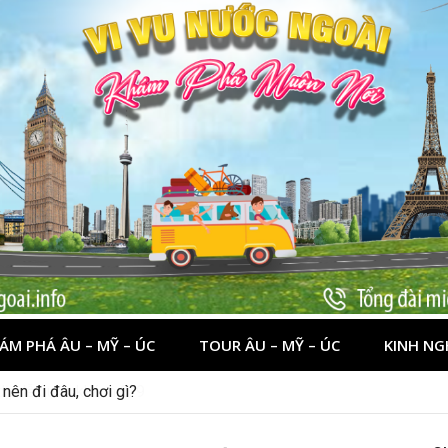
ÁM PHÁ ÂU – MỸ – ÚC
TOUR ÂU – MỸ – ÚC
KINH NG
 dịp lễ quốc khánh 2/9