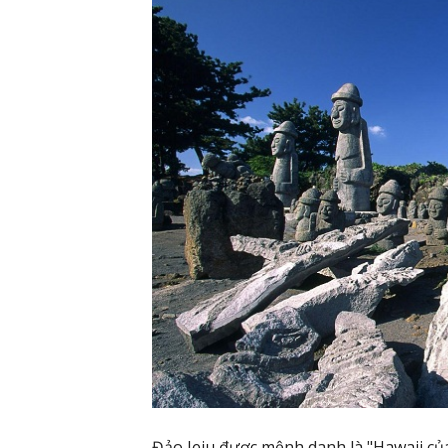
Đảo Jeju được mệnh danh là "Hawaii củ