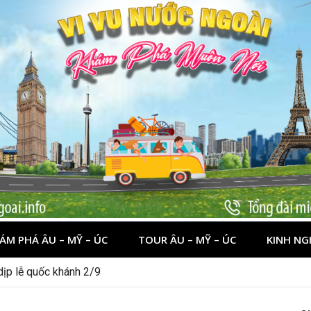
ÁM PHÁ ÂU – MỸ – ÚC
TOUR ÂU – MỸ – ÚC
KINH NG
 dịp lễ quốc khánh 2/9