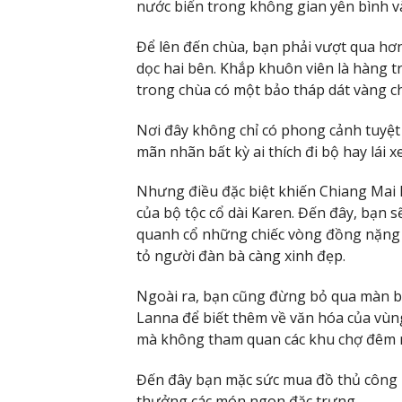
nước biển trong không gian yên bình v
Để lên đến chùa, bạn phải vượt qua hơ
dọc hai bên. Khắp khuôn viên là hàng 
trong chùa có một bảo tháp dát vàng ch
Nơi đây không chỉ có phong cảnh tuyệt
mãn nhãn bất kỳ ai thích đi bộ hay lái 
Nhưng điều đặc biệt khiến Chiang Mai l
của bộ tộc cổ dài Karen. Đến đây, bạn 
quanh cổ những chiếc vòng đồng nặng t
tỏ người đàn bà càng xinh đẹp.
Ngoài ra, bạn cũng đừng bỏ qua màn b
Lanna để biết thêm về văn hóa của vùng
mà không tham quan các khu chợ đêm n
Đến đây bạn mặc sức mua đồ thủ công 
thưởng các món ngon đặc trưng…