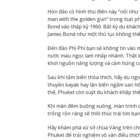
Hòn đảo có hình thù điên này “nổi như
man with the golden gun” trong loạt phi
Bond vào thập kỷ 1960. Bất kỳ du khách
James Bond như một thủ tục không thể
Đến đảo Phi Phi bạn sẽ không tin vào m
nước màu ngọc lam nhấp nhánh. Thật kh
khơi nguồn năng lượng và cảm hứng c
Sau khi tắm biển thỏa thích, hãy du n
thuyền kayak hay lặn biển ngắm san hô
thế, Phuket còn suýt du khách khắp thế 
Khi màn đêm buông xuống, màn trình d
trống rộn ràng sẽ thôi thúc trái tim bạ
Hãy khám phá xứ sở chùa Vàng trên ch
Phuket để trải nghiệm vô vàn điều thíc