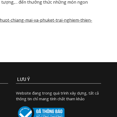
 ấn tượng,… đến thưởng thức những món ngon
phuot-chiang-mai-va-phuket-trai-nghiem-thien-
LƯU Ý
Website đang trong quá trình xây dựng, tất cả
thông tin chỉ mang tính chất tham khảo