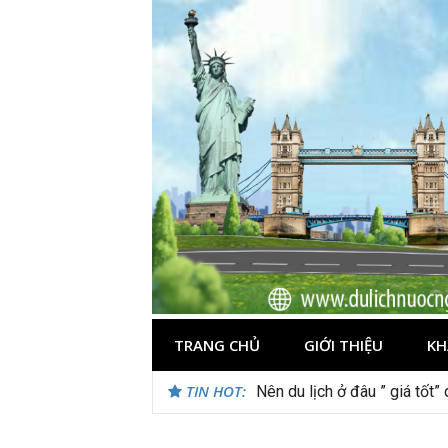
Skip
to
content
TRANG CHỦ
GIỚI THIỆU
KH
TIN HOT:
Nên du lịch ở đâu ” giá tốt”