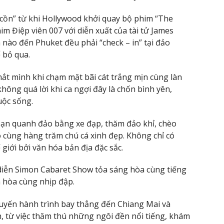
 cồn” từ khi Hollywood khởi quay bộ phim “The
m Điệp viên 007 với diễn xuất của tài tử James
 nào đến Phuket đều phải “check – in” tại đảo
 bỏ qua.
ắt mình khi chạm mặt bãi cát trắng mịn cùng làn
ông quá lời khi ca ngợi đây là chốn bình yên,
uộc sống.
goạn quanh đảo bằng xe đạp, thăm đảo khỉ, chèo
 cùng hàng trăm chú cá xinh đẹp. Không chỉ có
giới bởi văn hóa bản địa đặc sắc.
iễn Simon Cabaret Show tỏa sáng hòa cùng tiếng
n hòa cùng nhịp đập.
uyến hành trình bay thẳng đến Chiang Mai và
h, từ việc thăm thú những ngôi đền nổi tiếng, khám