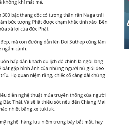
à không khí mát mẻ.
n 300 bậc thang dốc có tượng thần rắn Naga trải
trăm bức tượng Phật được chạm khắc tinh xảo. Bên
ứa xá lợi của đức Phật.
 đẹp, mà con đường dẫn lên Doi Suthep cũng làm
xe ngắm cảnh.
uôn hấp dẫn khách du lịch đó chính là ngôi làng
sẽ bắt gặp hình ảnh của những người nữ giới đeo
rĩu. Họ quan niệm rằng, chiếc cổ càng dài chứng
iểu diễn nghệ thuật múa truyền thống của người
 Bắc Thái. Và sẽ là thiếu sót nếu đến Chiang Mai
áo nhiệt bằng xe tuktuk.
mỹ nghệ, hàng lưu niệm trưng bày bắt mắt, hay