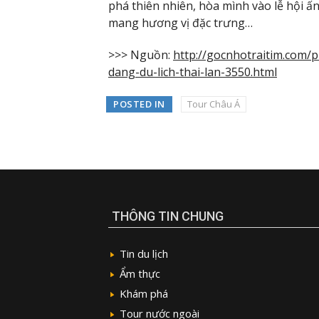
phá thiên nhiên, hòa mình vào lễ hội
mang hương vị đặc trưng…
>>> Nguồn:
http://gocnhotraitim.com/
dang-du-lich-thai-lan-3550.html
POSTED IN
Tour Châu Á
THÔNG TIN CHUNG
Tin du lịch
Ẩm thực
Khám phá
Tour nước ngoài