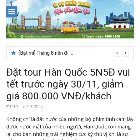
Skip
to
content
[Bật mí] Tháng 8 nên đi nước nào đẹp? Gợi ý 5+ tọa độ hot 2026
Đặt tour Hàn Quốc 5N5Đ vui
tết trước ngày 30/11, giảm
giá 800.000 VNĐ/khách
mslien
21/11/2016
Không chỉ là đất nước của những bộ phim tình cảm lấy
được nước mắt của nhiều người, Hàn Quốc còn mang
lại cho bạn những trải nghiệm cực kỳ thú vị khi là sự