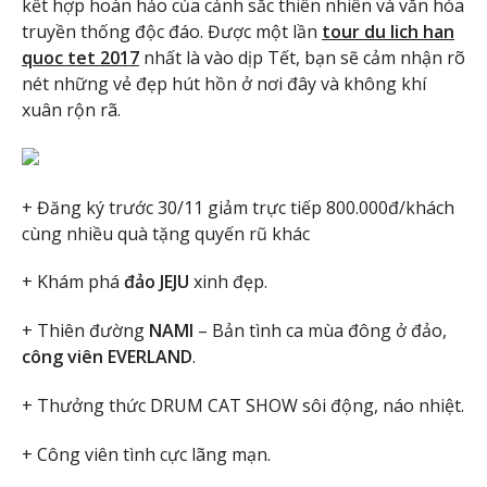
kết hợp hoàn hảo của cảnh sắc thiên nhiên và văn hóa
truyền thống độc đáo. Được một lần
tour du lich han
quoc tet 2017
nhất là vào dịp Tết, bạn sẽ cảm nhận rõ
nét những vẻ đẹp hút hồn ở nơi đây và không khí
xuân rộn rã.
+ Đăng ký trước 30/11 giảm trực tiếp 800.000đ/khách
cùng nhiều quà tặng quyến rũ khác
+ Khám phá
đảo JEJU
xinh đẹp.
+ Thiên đường
NAMI
– Bản tình ca mùa đông ở đảo,
công viên EVERLAND
.
+ Thưởng thức DRUM CAT SHOW sôi động, náo nhiệt.
+ Công viên tình cực lãng mạn.