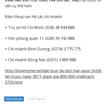
0966 980 936
hoặc
0902 764 369
(
Mr. Việc
) để được tư
vấn cụ thể hơn.
Điện thoại can hệ các chi nhánh:
+ Trụ sở Hồ Chí Minh: (028) 38 944 888.
+ Văn phòng quận 11: (028) 39 742 888.
+ Chi nhánh Bình Dương: (0274) 3 775 775.
+ Chi nhánh Đồng Nai: (0251) 3 889 888.
http://ilovehome.net/dat-tour-du-lich-han-quoc-5n5d-
tet-truoc-ngay-3011-giam-gia-800-000-vndkhach-
3720.html
POSTED IN
Tour Châu Á