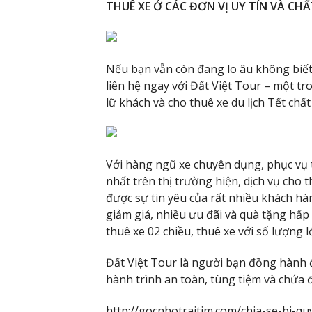
THUÊ XE Ở CÁC ĐƠN VỊ UY TÍN VÀ CH
Nếu bạn vẫn còn đang lo âu không biết 
liên hệ ngay với Đất Việt Tour – một t
lữ khách và cho thuê xe du lịch Tết chất 
Với hàng ngũ xe chuyên dụng, phục vụ t
nhất trên thị trường hiện, dịch vụ cho 
được sự tin yêu của rất nhiều khách hàn
giảm giá, nhiều ưu đãi và quà tặng hấ
thuê xe 02 chiều, thuê xe với số lượng l
Đất Việt Tour là người bạn đồng hành 
hành trình an toàn, tùng tiệm và chứa 
http://gocnhotraitim.com/chia-se-bi-qu