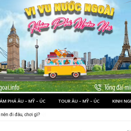
ÁM PHÁ ÂU – MỸ – ÚC
TOUR ÂU – MỸ – ÚC
KINH NG
nên đi đâu, chơi gì?