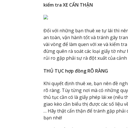
kiểm tra XE CẨN THẬN
Đối với những bạn thuê xe tự lái thì nê
an toàn, vận hành tốt và tránh gây tran
vài vòng để làm quen với xe và kiểm tra
đừng quên rà soát các loại giấy tờ như 
rủi ro gặp phải sự rà đột xuất của cảnh s
THỦ TỤC hợp đồng RÕ RÀNG
Khi quyết định thuê xe, bạn nên đề ng
rõ ràng. Tùy từng nơi mà có những qu
thủ tục cần có là giấy phép lái xe (nếu
giao kèo cần biểu thị được các số liệu v
… Hãy thật cẩn thận để tránh gặp phải 
bạn nhé!