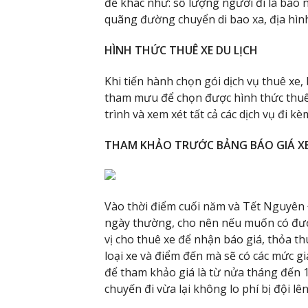
đề khác như: số lượng người đi là bao nh
quãng đường chuyển di bao xa, địa hình
HÌNH THỨC THUÊ XE DU LỊCH
Khi tiến hành chọn gói dịch vụ thuê xe,
tham mưu để chọn được hình thức thuê t
trình và xem xét tất cả các dịch vụ đi kè
THAM KHẢO TRƯỚC BẢNG BÁO GIÁ XE
Vào thời điểm cuối năm và Tết Nguyên Đ
ngày thường, cho nên nếu muốn có được
vị cho thuê xe để nhận báo giá, thỏa t
loại xe và điểm đến mà sẽ có các mức gi
để tham khảo giá là từ nửa tháng đến 1
chuyến đi vừa lại không lo phí bị đội lê