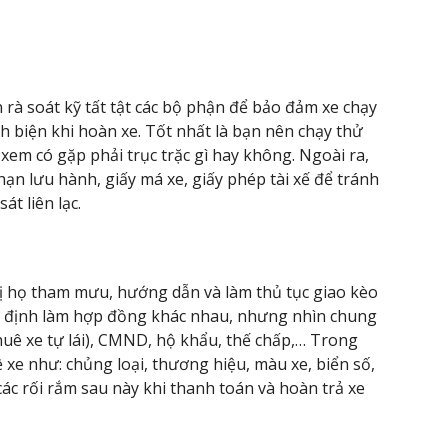
n rà soát kỹ tất tật các bộ phận để bảo đảm xe chạy
h biện khi hoàn xe. Tốt nhất là bạn nên chạy thử
 xem có gặp phải trục trặc gì hay không. Ngoài ra,
hạn lưu hành, giấy má xe, giấy phép tài xế để tránh
át liên lạc.
hị họ tham mưu, hướng dẫn và làm thủ tục giao kèo
y định làm hợp đồng khác nhau, nhưng nhìn chung
 thuê xe tự lái), CMND, hộ khẩu, thế chấp,… Trong
ề xe như: chủng loại, thương hiệu, màu xe, biển số,
các rối rắm sau này khi thanh toán và hoàn trả xe