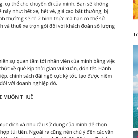
ng, cụ thể cho chuyến đi của mình. Bạn sẽ không
 nảy như: hết xe, hết vé, giá cao bất thường, bị
nh thường sẽ có 2 hình thức mà bạn có thể sử
ình và thuê xe trọn gói đối với khách đoàn số lượng
To
hiện sự quan tâm tới nhân viên của mình bằng việc
hức về quê kịp thời gian vui xuân, đón tết. Hành
p, chính sách đãi ngộ cực kỳ tốt, tạo được niềm
 đối với doanh nghiệp đó.
XE MUỐN THUÊ
 mục đích và nhu cầu sử dụng của mình để chọn
hợp túi tiền. Ngoài ra cũng nên chú ý đến các vấn