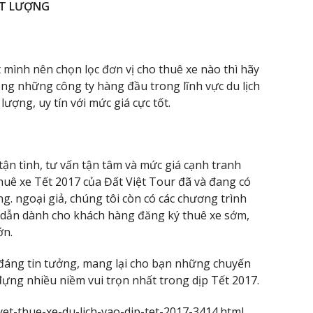
ẤT LƯỢNG
mình nên chọn lọc đơn vị cho thuê xe nào thì hãy
rong những công ty hàng đầu trong lĩnh vực du lịch
lượng, uy tín với mức giá cực tốt.
ận tình, tư vấn tận tâm và mức giá cạnh tranh
thuê xe Tết 2017 của Đất Việt Tour đã và đang có
g. ngoại giả, chúng tôi còn có các chương trình
p dẫn dành cho khách hàng đăng ký thuê xe sớm,
ớn.
đáng tin tưởng, mang lại cho bạn những chuyến
đựng nhiều niềm vui trọn nhất trong dịp Tết 2017.
yet-thue-xe-du-lich-vao-dip-tet-2017-3414.html