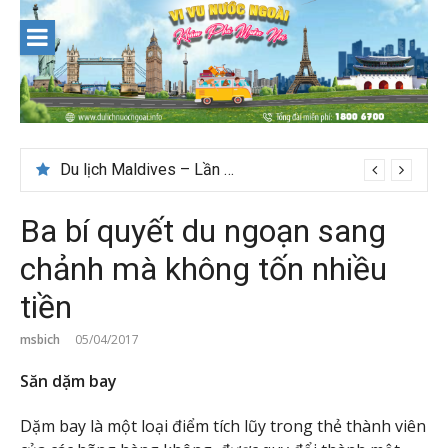
Skip
to
content
Du lịch Maldives – Lần đầu nên đi đâu, chơi gì?
Ba bí quyết du ngoạn sang
chảnh mà không tốn nhiều
tiền
msbich
05/04/2017
Săn dặm bay
Dặm bay là một loại điểm tích lũy trong thẻ thành viên