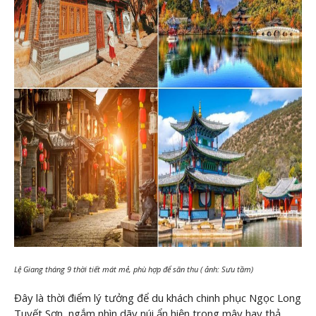
Lệ Giang tháng 9 thời tiết mát mẻ, phù hợp để săn thu ( ảnh: Sưu tầm)
Đây là thời điểm lý tưởng để du khách chinh phục Ngọc Long
Tuyết Sơn, ngắm nhìn dãy núi ẩn hiện trong mây hay thả