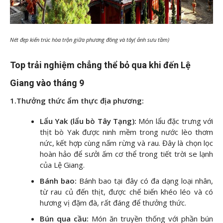
Nét đẹp kiến trúc hòa trộn giữa phương đông và tây( ảnh sưu tầm)
Top trải nghiệm chẳng thể bỏ qua khi đến Lệ
Giang vào tháng 9
1.Thưởng thức ẩm thực địa phương:
Lẩu Yak (lẩu bò Tây Tạng):
Món lẩu đặc trưng với
thịt bò Yak được ninh mềm trong nước lèo thơm
nức, kết hợp cùng nấm rừng và rau. Đây là chọn lọc
hoàn hảo để sưởi ấm cơ thể trong tiết trời se lạnh
của Lệ Giang.
Bánh bao:
Bánh bao tại đây có đa dạng loại nhân,
từ rau củ đến thịt, được chế biến khéo léo và có
hương vị đặm đà, rất đáng để thưởng thức.
Bún qua cầu:
Món ăn truyền thống với phần bún