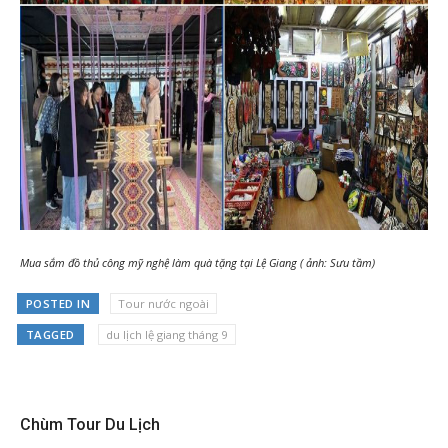
Mua sắm đồ thủ công mỹ nghệ làm quà tặng tại Lệ Giang ( ảnh: Sưu tầm)
POSTED IN
Tour nước ngoài
TAGGED
du lịch lệ giang tháng 9
Chùm Tour Du Lịch