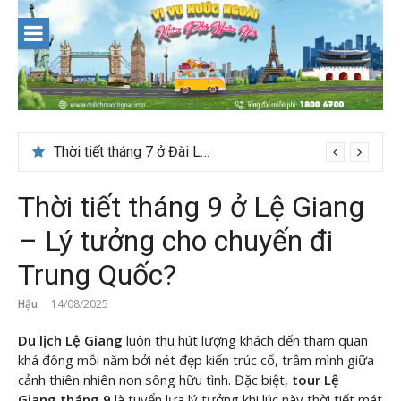
Skip
to
content
Thời tiết tháng 7 ở Đài Loan có đẹp để du lịch?
Thời tiết tháng 9 ở Lệ Giang
– Lý tưởng cho chuyến đi
Trung Quốc?
Hậu
14/08/2025
Du lịch Lệ Giang
luôn thu hút lượng khách đến tham quan
khá đông mỗi năm bởi nét đẹp kiến trúc cổ, trẫm mình giữa
cảnh thiên nhiên non sông hữu tình. Đặc biệt,
tour Lệ
Giang
tháng 9
là tuyển lựa lý tưởng khi lúc này thời tiết mát