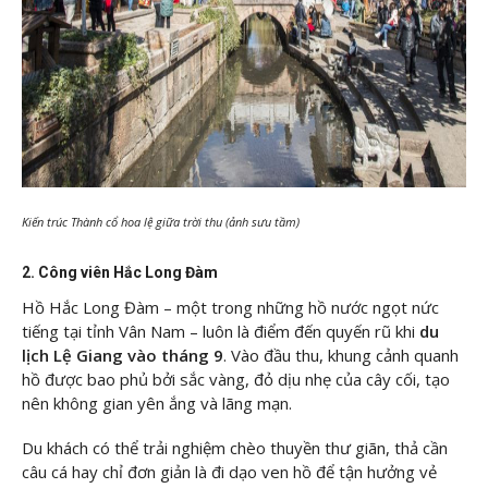
Kiến trúc Thành cổ hoa lệ giữa trời thu (ảnh sưu tầm)
2. Công viên Hắc Long Đàm
Hồ Hắc Long Đàm – một trong những hồ nước ngọt nức
tiếng tại tỉnh Vân Nam – luôn là điểm đến quyến rũ khi
du
lịch Lệ Giang vào tháng 9
. Vào đầu thu, khung cảnh quanh
hồ được bao phủ bởi sắc vàng, đỏ dịu nhẹ của cây cối, tạo
nên không gian yên ắng và lãng mạn.
Du khách có thể trải nghiệm chèo thuyền thư giãn, thả cần
câu cá hay chỉ đơn giản là đi dạo ven hồ để tận hưởng vẻ