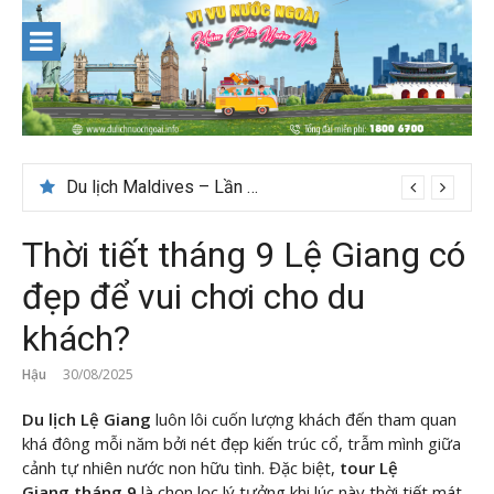
Skip
to
content
Nên du lịch ở đâu ” giá tốt” dịp lễ quốc khánh 2/9
Thời tiết tháng 9 Lệ Giang có
đẹp để vui chơi cho du
khách?
Hậu
30/08/2025
Du lịch Lệ Giang
luôn lôi cuốn lượng khách đến tham quan
khá đông mỗi năm bởi nét đẹp kiến trúc cổ, trẫm mình giữa
cảnh tự nhiên nước non hữu tình. Đặc biệt,
tour Lệ
Giang
tháng 9
là chọn lọc lý tưởng khi lúc này thời tiết mát