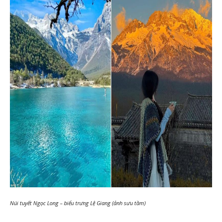
Núi tuyết Ngọc Long – biểu trưng Lệ Giang (ảnh sưu tầm)