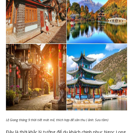
Lệ Giang tháng 9 thời tiết mát mẻ, thích hợp để săn thu ( ảnh: Sưu tầm)
Đây là thời khắc lý tưởng để du khách chinh phục Ngọc Long