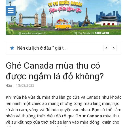
Skip
to
content
Nên du lịch ở đâu ” giá tốt” dịp lễ quốc khánh 2/9
Ghé Canada mùa thu có
được ngắm lá đỏ không?
Hậu
18/08/2025
Khi mùa hè vừa đi, mùa thu liền gõ cửa và Canada như khoác
lên mình một chiếc áo mang những tông màu lãng mạn, rực
rỡ ánh cam, vàng và đỏ hòa quyện vào nhau. Bạn có thể cảm
nhận và thưởng thức điều đó rõ qua
Tour Canada
mùa thu
về sự kết hợp của thời tiết se lạnh vào mùa đông, khiến cho