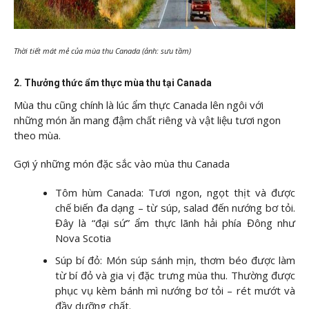
Thời tiết mát mẻ của mùa thu Canada (ảnh: sưu tầm)
2. Thưởng thức ẩm thực mùa thu tại Canada
Mùa thu cũng chính là lúc ẩm thực Canada lên ngôi với
những món ăn mang đậm chất riêng và vật liệu tươi ngon
theo mùa.
Gợi ý những món đặc sắc vào mùa thu Canada
Tôm hùm Canada: Tươi ngon, ngọt thịt và được
chế biến đa dạng – từ súp, salad đến nướng bơ tỏi.
Đây là “đại sứ” ẩm thực lãnh hải phía Đông như
Nova Scotia
Súp bí đỏ: Món súp sánh mịn, thơm béo được làm
từ bí đỏ và gia vị đặc trưng mùa thu. Thường được
phục vụ kèm bánh mì nướng bơ tỏi – rét mướt và
đầy dưỡng chất.