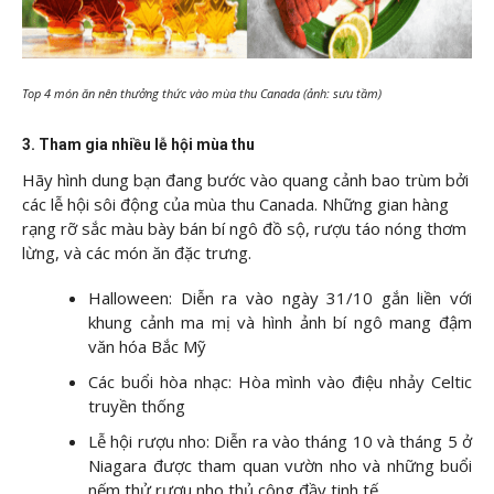
Top 4 món ăn nên thưởng thức vào mùa thu Canada (ảnh: sưu tầm)
3. Tham gia nhiều lễ hội mùa thu
Hãy hình dung bạn đang bước vào quang cảnh bao trùm bởi
các lễ hội sôi động của mùa thu Canada. Những gian hàng
rạng rỡ sắc màu bày bán bí ngô đồ sộ, rượu táo nóng thơm
lừng, và các món ăn đặc trưng.
Halloween: Diễn ra vào ngày 31/10 gắn liền với
khung cảnh ma mị và hình ảnh bí ngô mang đậm
văn hóa Bắc Mỹ
Các buổi hòa nhạc: Hòa mình vào điệu nhảy Celtic
truyền thống
Lễ hội rượu nho: Diễn ra vào tháng 10 và tháng 5 ở
Niagara được tham quan vườn nho và những buổi
nếm thử rượu nho thủ công đầy tinh tế.