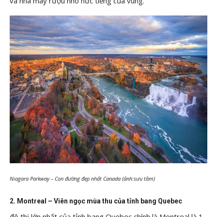
và nhà máy rượu nho nức tiếng của vùng.
Niagara Parkway – Con đường đẹp nhất Canada (ảnh:sưu tầm)
2. Montreal – Viên ngọc mùa thu của tỉnh bang Quebec
đô thị lớn nhất của tỉnh bang Quebec chính là Montreal là 1