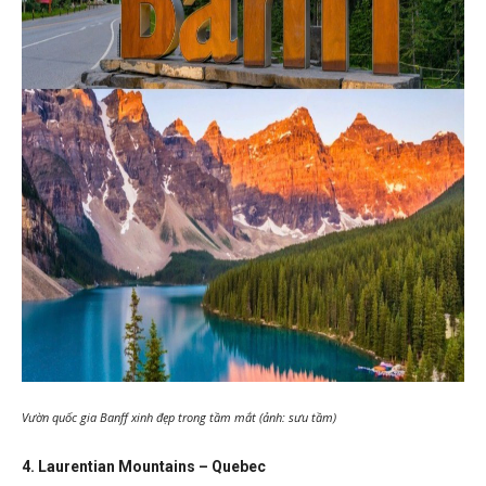
Vườn quốc gia Banff xinh đẹp trong tầm mắt (ảnh: sưu tầm)
4. Laurentian Mountains – Quebec