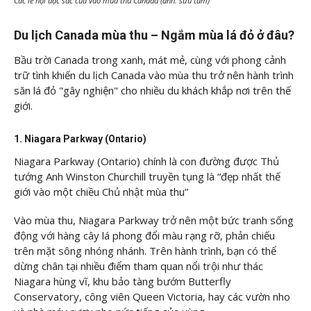
Các lễ hội đặc sắc của vào mùa thu Canada (ảnh: sưu tầm)
Du lịch Canada mùa thu – Ngắm mùa lá đỏ ở đâu?
Bầu trời Canada trong xanh, mát mẻ, cùng với phong cảnh
trữ tình khiến du lịch Canada vào mùa thu trở nên hành trình
săn lá đỏ "gây nghiện" cho nhiều du khách khắp nơi trên thế
giới.
1. Niagara Parkway (Ontario)
Niagara Parkway (Ontario) chính là con đường được Thủ
tướng Anh Winston Churchill truyền tụng là “đẹp nhất thế
giới vào một chiều Chủ nhật mùa thu”
Vào mùa thu, Niagara Parkway trở nên một bức tranh sống
động với hàng cây lá phong đổi màu rạng rỡ, phản chiếu
trên mặt sông nhóng nhánh. Trên hành trình, bạn có thể
dừng chân tại nhiều điểm tham quan nổi trội như thác
Niagara hùng vĩ, khu bảo tàng bướm Butterfly
Conservatory, công viên Queen Victoria, hay các vườn nho