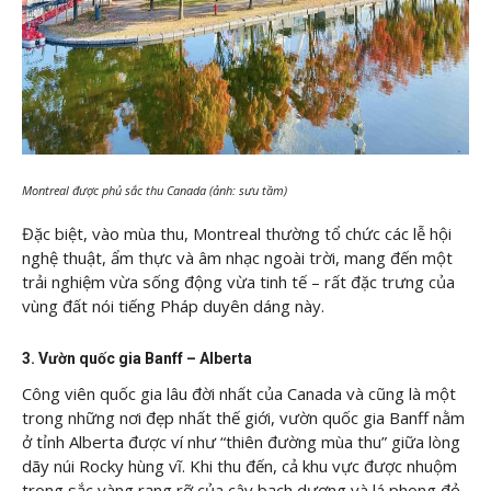
Montreal được phủ sắc thu Canada (ảnh: sưu tầm)
Đặc biệt, vào mùa thu, Montreal thường tổ chức các lễ hội
nghệ thuật, ẩm thực và âm nhạc ngoài trời, mang đến một
trải nghiệm vừa sống động vừa tinh tế – rất đặc trưng của
vùng đất nói tiếng Pháp duyên dáng này.
3. Vườn quốc gia Banff – Alberta
Công viên quốc gia lâu đời nhất của Canada và cũng là một
trong những nơi đẹp nhất thế giới, vườn quốc gia Banff nằm
ở tỉnh Alberta được ví như “thiên đường mùa thu” giữa lòng
dãy núi Rocky hùng vĩ. Khi thu đến, cả khu vực được nhuộm
trong sắc vàng rạng rỡ của cây bạch dương và lá phong đỏ