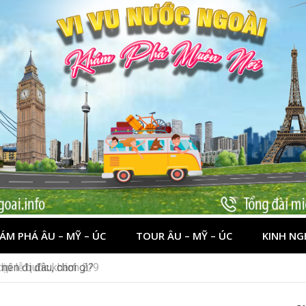
ÁM PHÁ ÂU – MỸ – ÚC
TOUR ÂU – MỸ – ÚC
KINH NG
 dịp lễ quốc khánh 2/9