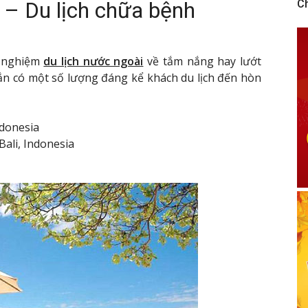
 – Du lịch chữa bệnh
C
h nghiệm
du lịch nước ngoài
về tắm nắng hay lướt
hắn có một số lượng đáng kể khách du lịch đến hòn
ndonesia
ali, Indonesia