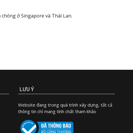
h chóng ở Singapore và Thái Lan.
LƯU Ý
Website đang trong quá trình xây dựng, tất cả
thông tin chỉ mang tính chất tham khảo