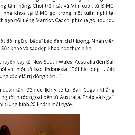
òng tắm nắng, Chơi trên cát và Mỉm cười, từ BIMC,
ị nha khoa tại BIMC gói trong một tuần nghỉ tại
 sạn nổi tiếng Marriot. Các chi phí của gói tour du
một đội ngũ y, bác sĩ bảo đảm chất lượng. Nhân viên
 Sức khỏe và sắc đẹp khoa học thực hiện.
huyến bay từ New South Wales, Australia đến Bali
ói với một tờ báo Indonesia: “Tôi hài lòng … Các
ung cấp giá trị đồng tiền …”.
quan tâm đến du lịch y tế tại Bali. Cogan khẳng
 người nước ngoài đến từ Australia, Pháp và Nga”.
với trung bình 20 khách mỗi ngày.