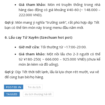
Giá tham khảo:
Món mì truyền thống trong nhà
hàng dao động có giá khoảng ¥40-60 (~ 148.000 –
222.000 VND).
Gợi ý:
Món mang ý nghĩa “trường sinh”, rất phù hợp dịp Tết
bạn có thể tìm món này trong menu đầu năm mới.
6. Lẩu cay Tứ Xuyên (Szechuan hot pot)
Giờ mở cửa:
Tối thường từ ~17:00-23:00.
Giá tham khảo:
Một nồi lẩu cho 2-3 người có thể
từ ¥180-250( ~ 666.000 – 925.000 VNĐ) (chưa kể
món ăn kèm và đồ uống).
Gợi ý:
Dịp Tết thời tiết lạnh, lẩu là lựa chọn rét mướt, vui vẻ
để cùng bạn bè/họ hàng.
POSTED IN
Tin du lịch
TAGGED
du lịch thượng hải tết