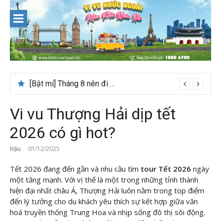
Skip
to
content
[Bật mí] Tháng 8 nên đi nước nào đẹp? Gợi ý 5+ tọa độ hot 2026
Vi vu Thượng Hải dịp tết
2026 có gì hot?
Hậu
01/12/2025
Tết 2026 đang đến gần và nhu cầu tìm
tour Tết 2026
ngày
một tăng mạnh. Với vị thế là một trong những tỉnh thành
hiện đại nhất châu Á, Thượng Hải luôn nằm trong top điểm
đến lý tưởng cho du khách yêu thích sự kết hợp giữa văn
hoá truyền thống Trung Hoa và nhịp sống đô thị sôi động.