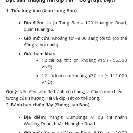
1. Tiểu long bao (Xiao Long Bao)
Địa điểm:
Jia Jia Tang Bao – 120 Huanghe Road,
quận Huangpu.
Giờ mở cửa:
Khoảng từ ~8:00 sáng tới tối (có thể
đông vì nổi danh)
Giá tham khảo:
12 cái loại thịt lợn: khoảng ¥15 (~ 55.500
VNĐ)
12 cái loại cua: khoảng ¥30 => (~ 111.000
VNĐ)
Gợi ý:
Nên đến sớm để tránh xếp hàng, vì đây là món biểu
tượng của Thượng Hải và dịp Tết có thể đông.
2. Bánh bao chiên đáy (Sheng Jian Bao)
Địa điểm:
Yang’s Dumplings ví dụ chi nhánh
Wujiang Road, hoặc Huanghe Road.
Giờ mở cửa:
ví dụ Wujiang Road: 6:30 am – 10:00