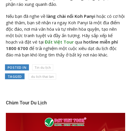
phận ráo xung quanh đảo.
Nếu bạn đã nghe về
làng chài nổi Koh Panyi
hoặc có cơ hội
ghé thăm, bạn sẽ nhận ra ngay Koh Panyi là một địa điểm
độc đáo, nơi mà văn hóa và tự nhiên hòa quyện, tạo nên
một bức tranh tuyệt và đầy ấn tượng. Hãy sắp xếp kế
hoạch và đặt vé tại
Đất Việt Tour
qua
hotline miễn phí
1800 6700
để trải nghiệm một cuộc xiêu dạt du lịch độc
đáo mà bạn khó lòng tìm thấy ở bất kỳ nơi nào khác.
POSTED IN
Tin du lịch
TAGGED
du lich thai lan
Chùm Tour Du Lịch