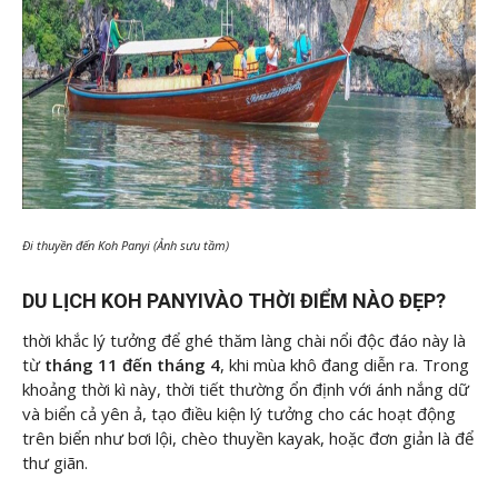
Đi thuyền đến Koh Panyi (Ảnh sưu tầm)
DU LỊCH KOH PANYIVÀO THỜI ĐIỂM NÀO ĐẸP?
thời khắc lý tưởng để ghé thăm làng chài nổi độc đáo này là
từ
tháng 11 đến tháng 4
, khi mùa khô đang diễn ra. Trong
khoảng thời kì này, thời tiết thường ổn định với ánh nắng dữ
và biển cả yên ả, tạo điều kiện lý tưởng cho các hoạt động
trên biển như bơi lội, chèo thuyền kayak, hoặc đơn giản là để
thư giãn.