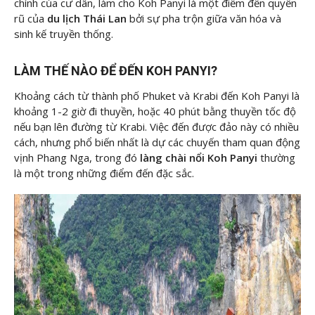
chính của cư dân, làm cho Koh Panyi là một điểm đến quyến
rũ của
du lịch Thái Lan
bởi sự pha trộn giữa văn hóa và
sinh kế truyền thống.
LÀM THẾ NÀO ĐỂ ĐẾN KOH PANYI?
Khoảng cách từ thành phố Phuket và Krabi đến Koh Panyi là
khoảng 1-2 giờ đi thuyền, hoặc 40 phút bằng thuyền tốc độ
nếu bạn lên đường từ Krabi. Việc đến được đảo này có nhiều
cách, nhưng phổ biến nhất là dự các chuyến tham quan động
vịnh Phang Nga, trong đó
làng chài nổi Koh Panyi
thường
là một trong những điểm đến đặc sắc.