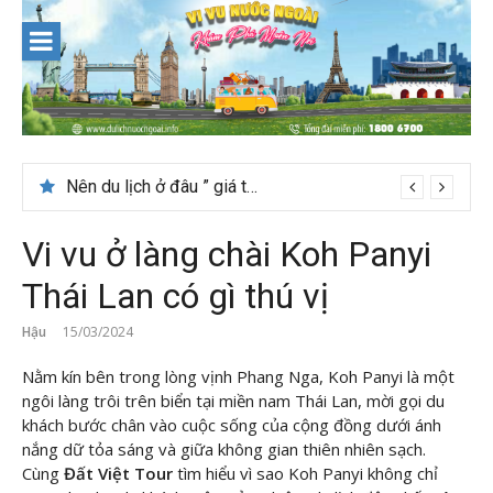
Skip
to
content
Nên du lịch ở đâu ” giá tốt” dịp lễ quốc khánh 2/9
Thời tiết tháng 7 ở Đài Loan có đẹp để du lịch?
Vi vu ở làng chài Koh Panyi
Thái Lan có gì thú vị
Hậu
15/03/2024
Nằm kín bên trong lòng vịnh Phang Nga, Koh Panyi là một
ngôi làng trôi trên biển tại miền nam Thái Lan, mời gọi du
khách bước chân vào cuộc sống của cộng đồng dưới ánh
nắng dữ tỏa sáng và giữa không gian thiên nhiên sạch.
Cùng
Đất Việt Tour
tìm hiểu vì sao Koh Panyi không chỉ