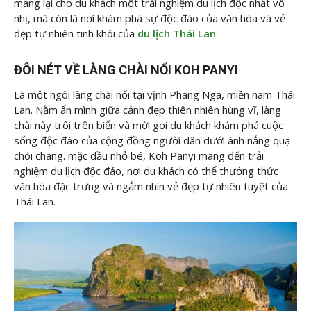
mang lại cho du khách một trải nghiệm du lịch độc nhất vô
nhị, mà còn là nơi khám phá sự độc đáo của văn hóa và vẻ
đẹp tự nhiên tinh khôi của
du lịch Thái Lan
.
ĐÔI NÉT VỀ LÀNG CHÀI NỔI KOH PANYI
Là một ngôi làng chài nổi tại vịnh Phang Nga, miền nam Thái
Lan. Nằm ẩn mình giữa cảnh đẹp thiên nhiên hùng vĩ, làng
chài này trôi trên biển và mời gọi du khách khám phá cuộc
sống độc đáo của cộng đồng người dân dưới ánh nắng quạ
chói chang. mặc dầu nhỏ bé, Koh Panyi mang đến trải
nghiệm du lịch độc đáo, nơi du khách có thể thưởng thức
văn hóa đặc trưng và ngắm nhìn vẻ đẹp tự nhiên tuyệt của
Thái Lan.