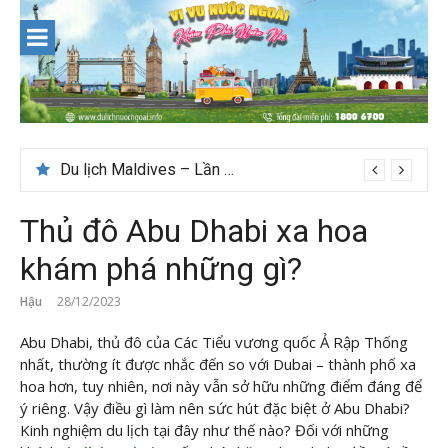
Skip
to
content
Nên du lịch ở đâu ” giá tốt” dịp lễ quốc khánh 2/9
Thủ đô Abu Dhabi xa hoa
khám phá những gì?
Hậu
28/12/2023
Abu Dhabi, thủ đô của Các Tiểu vương quốc Ả Rập Thống
nhất, thường ít được nhắc đến so với Dubai – thành phố xa
hoa hơn, tuy nhiên, nơi này vẫn sở hữu những điểm đáng để
ý riêng. Vậy điều gì làm nên sức hút đặc biệt ở Abu Dhabi?
Kinh nghiệm du lịch tại đây như thế nào? Đối với những