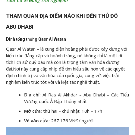
Tour Có Gì Đáng Trải Nghiệm?
THAM QUAN ĐỊA ĐIỂM NÀO KHI ĐẾN THỦ ĐÔ
ABU DHABI
Dinh tổng thống Qasr Al Watan
Qasr Al Watan – là cung điện hoàng phái được xây dựng với
kiến trúc đẳng cấp và hoành tráng, nó không chỉ là một di
tích lịch sử quý báu mà còn là trọng tâm văn hóa đương
đại.Nơi này cung cấp nhịp để tìm hiểu sâu hơn về các quyết
định chính trị và văn hóa của quốc gia, cùng với việc trải
nghiệm kiến trúc tót vời và kiệt tác nghệ thuật.
Địa chỉ:
Al Ras Al Akhdar – Abu Dhabi – Các Tiểu
Vương quốc Ả Rập Thống nhất
Mở cửa:
thứ hai – chủ nhật: 10h – 17h
Vé vào cửa:
267.176 VNĐ/ người