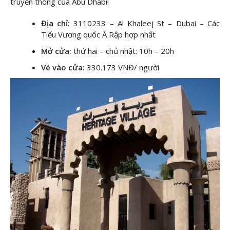
truyền thống của Abu Dhabi!
Địa chỉ:
3110233 – Al Khaleej St – Dubai – Các
Tiểu Vương quốc Ả Rập hợp nhất
Mở cửa:
thứ hai – chủ nhật: 10h – 20h
Vé vào cửa:
330.173 VNĐ/ người