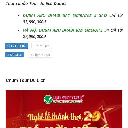
Tham khảo Tour du lịch Dubai:
DUBAI ABU DHABI BAY EMIRATES 5 SAO
chỉ từ
35,890,000đ
HÀ NỘI DUBAI ABU DHABI BAY EMERATE 5*
chỉ từ
27,990,000đ
POSTED IN
Tin du lịch
TAGGED
du lịch dubai
Chùm Tour Du Lịch