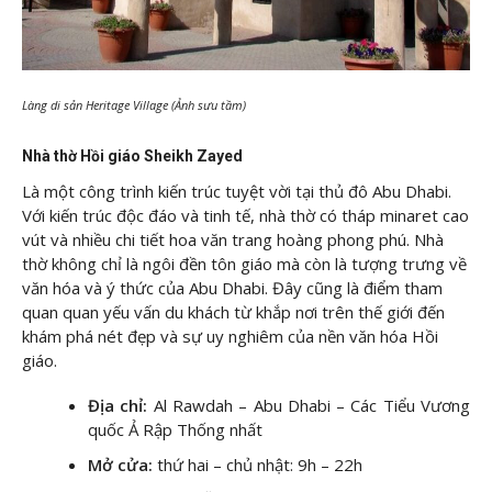
Làng di sản Heritage Village (Ảnh sưu tầm)
Nhà thờ Hồi giáo Sheikh Zayed
Là một công trình kiến trúc tuyệt vời tại thủ đô Abu Dhabi.
Với kiến trúc độc đáo và tinh tế, nhà thờ có tháp minaret cao
vút và nhiều chi tiết hoa văn trang hoàng phong phú. Nhà
thờ không chỉ là ngôi đền tôn giáo mà còn là tượng trưng về
văn hóa và ý thức của Abu Dhabi. Đây cũng là điểm tham
quan quan yếu vấn du khách từ khắp nơi trên thế giới đến
khám phá nét đẹp và sự uy nghiêm của nền văn hóa Hồi
giáo.
Địa chỉ:
Al Rawdah – Abu Dhabi – Các Tiểu Vương
quốc Ả Rập Thống nhất
Mở cửa:
thứ hai – chủ nhật: 9h – 22h