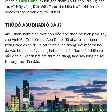
khách
du lịch Dubai
muốn ghé thăm Abu Dhabi, điều gì cần
lưu ý? Hãy cùng
Đất Việt Tour
tìm hiểu trước khi lên kế
hoạch dự tour đến đây từ Dubai!
THỦ ĐÔ ABU DHABI Ở ĐÂU?
Abu Dhabi nằm trên một hòn đảo dọc theo bờ biển phía Tây
của Vịnh Ba Tư. hiện tại, Abu Dhabi đã phát triển thành
trọng tâm chính trị và tài chính quan trọng. Với một xã hội
đa văn hóa, nơi này mang tinh thần chào đón thân thiện và
hấp dẫn du khách bởi ẩm thực đa dạng, làm say lòng người
thưởng thức lần đầu.