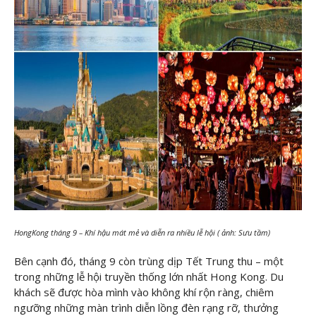
HongKong tháng 9 – Khí hậu mát mẻ và diễn ra nhiều lễ hội ( ảnh: Sưu tầm)
Bên cạnh đó, tháng 9 còn trùng dịp Tết Trung thu – một
trong những lễ hội truyền thống lớn nhất Hong Kong. Du
khách sẽ được hòa mình vào không khí rộn ràng, chiêm
ngưỡng những màn trình diễn lồng đèn rạng rỡ, thưởng