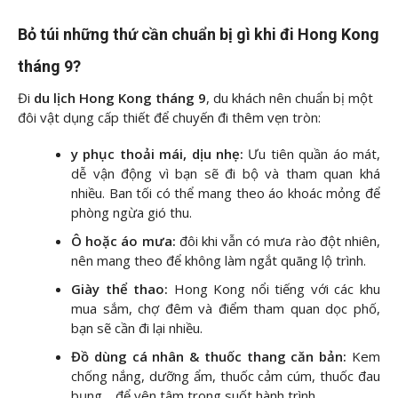
Bỏ túi những thứ cần chuẩn bị gì khi đi Hong Kong
tháng 9?
Đi
du lịch Hong Kong tháng 9
, du khách nên chuẩn bị một
đôi vật dụng cấp thiết để chuyến đi thêm vẹn tròn:
y phục thoải mái, dịu nhẹ:
Ưu tiên quần áo mát,
dễ vận động vì bạn sẽ đi bộ và tham quan khá
nhiều. Ban tối có thể mang theo áo khoác mỏng để
phòng ngừa gió thu.
Ô hoặc áo mưa:
đôi khi vẫn có mưa rào đột nhiên,
nên mang theo để không làm ngắt quãng lộ trình.
Giày thể thao:
Hong Kong nổi tiếng với các khu
mua sắm, chợ đêm và điểm tham quan dọc phố,
bạn sẽ cần đi lại nhiều.
Đồ dùng cá nhân & thuốc thang căn bản:
Kem
chống nắng, dưỡng ẩm, thuốc cảm cúm, thuốc đau
bụng… để yên tâm trong suốt hành trình.