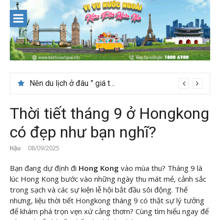
Skip
to
content
Nên du lịch ở đâu ” giá tốt” dịp lễ quốc khánh 2/9
Thời tiết tháng 9 ở Hongkong
có đẹp như bạn nghĩ?
Hậu
08/09/2025
Bạn đang dự định
đi
Hong Kong
vào mùa thu? Tháng 9 là
lúc Hong Kong bước vào những ngày thu mát mẻ, cảnh sắc
trong sạch và các sự kiện lễ hội bắt đầu sôi động. Thế
nhưng, liệu thời tiết Hongkong tháng 9 có thật sự lý tưởng
để khám phá trọn vẹn xứ cảng thơm? Cùng
tìm hiểu ngay để