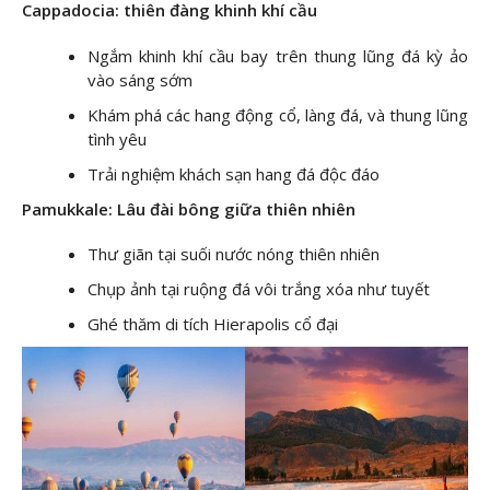
Cappadocia: thiên đàng khinh khí cầu
Ngắm khinh khí cầu bay trên thung lũng đá kỳ ảo
vào sáng sớm
Khám phá các hang động cổ, làng đá, và thung lũng
tình yêu
Trải nghiệm khách sạn hang đá độc đáo
Pamukkale: Lâu đài bông giữa thiên nhiên
Thư giãn tại suối nước nóng thiên nhiên
Chụp ảnh tại ruộng đá vôi trắng xóa như tuyết
Ghé thăm di tích Hierapolis cổ đại