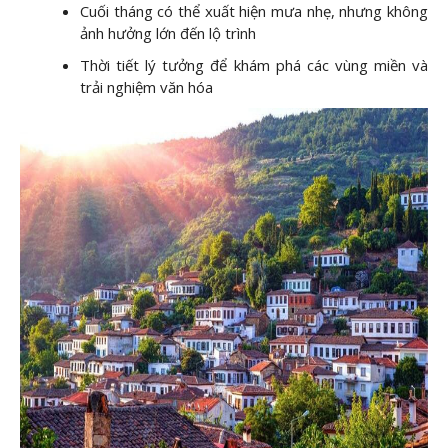
Cuối tháng có thể xuất hiện mưa nhẹ, nhưng không
ảnh hưởng lớn đến lộ trình
Thời tiết lý tưởng để khám phá các vùng miền và
trải nghiệm văn hóa