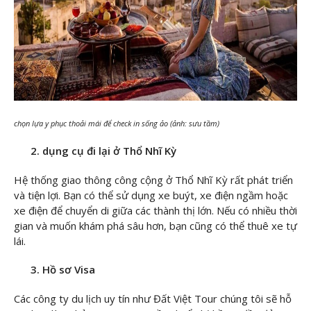
chọn lựa y phục thoải mái để check in sống ảo (ảnh: sưu tầm)
2. dụng cụ đi lại ở Thổ Nhĩ Kỳ
Hệ thống giao thông công cộng ở Thổ Nhĩ Kỳ rất phát triển
và tiện lợi. Bạn có thể sử dụng xe buýt, xe điện ngầm hoặc
xe điện để chuyển di giữa các thành thị lớn. Nếu có nhiều thời
gian và muốn khám phá sâu hơn, bạn cũng có thể thuê xe tự
lái.
3. Hồ sơ Visa
Các công ty du lịch uy tín như Đất Việt Tour chúng tôi sẽ hỗ