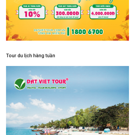
Tour du lịch hàng tuần