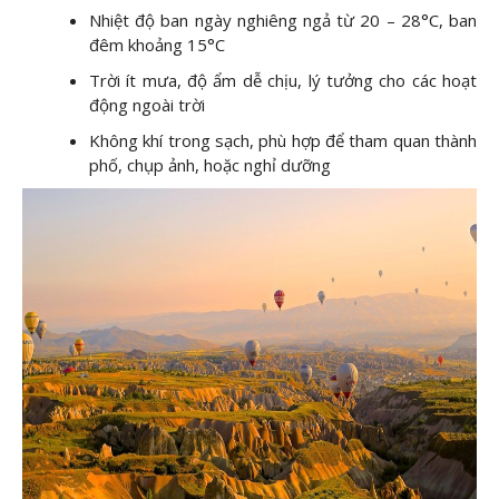
Nhiệt độ ban ngày nghiêng ngả từ 20 – 28°C, ban
đêm khoảng 15°C
Trời ít mưa, độ ẩm dễ chịu, lý tưởng cho các hoạt
động ngoài trời
Không khí trong sạch, phù hợp để tham quan thành
phố, chụp ảnh, hoặc nghỉ dưỡng