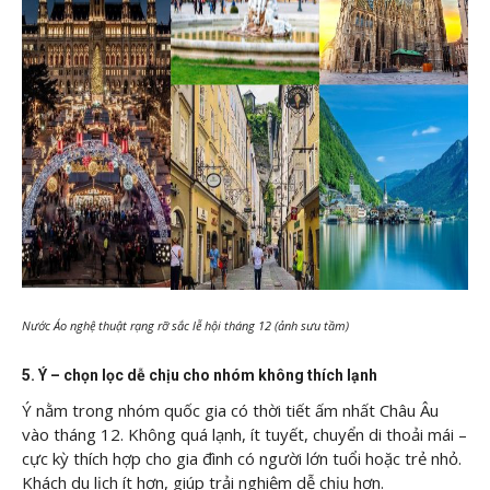
Nước Áo nghệ thuật rạng rỡ sắc lễ hội tháng 12 (ảnh sưu tầm)
5. Ý – chọn lọc dễ chịu cho nhóm không thích lạnh
Ý nằm trong nhóm quốc gia có thời tiết ấm nhất Châu Âu
vào tháng 12. Không quá lạnh, ít tuyết, chuyển di thoải mái –
cực kỳ thích hợp cho gia đình có người lớn tuổi hoặc trẻ nhỏ.
Khách du lịch ít hơn, giúp trải nghiệm dễ chịu hơn.