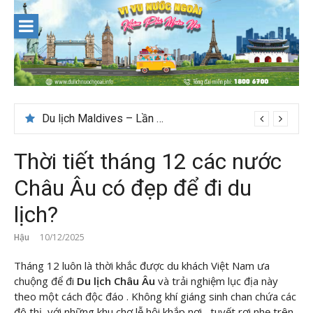
Skip
to
content
Du lịch Maldives – Lần đầu nên đi đâu, chơi gì?
Nên du lịch ở đâu ” giá tốt” dịp lễ quốc khánh 2/9
Thời tiết tháng 12 các nước
Châu Âu có đẹp để đi du
lịch?
Hậu
10/12/2025
Tháng 12 luôn là thời khắc được du khách Việt Nam ưa
chuộng để đi
Du lịch Châu Âu
và trải nghiệm lục địa này
theo một cách độc đáo . Không khí giáng sinh chan chứa các
đô thị, với những khu chợ lễ hội khắp nơi , tuyết rơi nhẹ trên