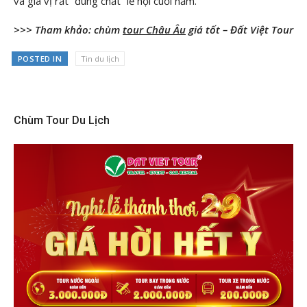
và gia vị rất “đúng chất” lễ hội cuối năm.
>>> Tham khảo: chùm
tour Châu Âu
giá tốt – Đất Việt Tour
POSTED IN
Tin du lịch
Chùm Tour Du Lịch