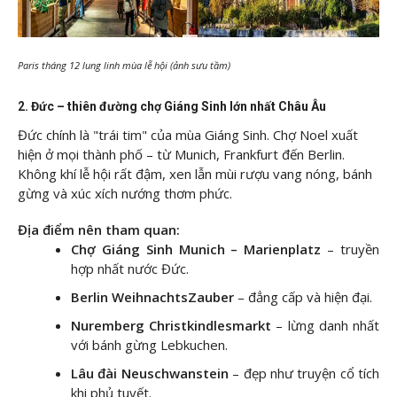
Paris tháng 12 lung linh mùa lễ hội (ảnh sưu tầm)
2. Đức – thiên đường chợ Giáng Sinh lớn nhất Châu Âu
Đức chính là "trái tim" của mùa Giáng Sinh. Chợ Noel xuất
hiện ở mọi thành phố – từ Munich, Frankfurt đến Berlin.
Không khí lễ hội rất đậm, xen lẫn mùi rượu vang nóng, bánh
gừng và xúc xích nướng thơm phức.
Địa điểm nên tham quan:
Chợ Giáng Sinh Munich – Marienplatz
– truyền
hợp nhất nước Đức.
Berlin WeihnachtsZauber
– đẳng cấp và hiện đại.
Nuremberg Christkindlesmarkt
– lừng danh nhất
với bánh gừng Lebkuchen.
Lâu đài Neuschwanstein
– đẹp như truyện cổ tích
khi phủ tuyết.