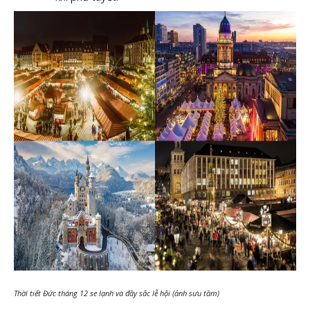
Thời tiết Đức tháng 12 se lạnh và đầy sắc lễ hội (ảnh sưu tầm)