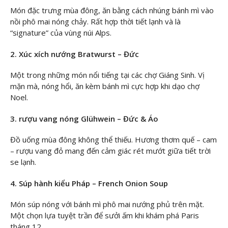
Món đặc trưng mùa đông, ăn bằng cách nhúng bánh mì vào
nồi phô mai nóng chảy. Rất hợp thời tiết lạnh và là
“signature” của vùng núi Alps.
2. Xúc xích nướng Bratwurst – Đức
Một trong những món nổi tiếng tại các chợ Giáng Sinh. Vị
mặn mà, nóng hổi, ăn kèm bánh mì cực hợp khi dạo chợ
Noel.
3. rượu vang nóng Glühwein – Đức & Áo
Đồ uống mùa đông không thể thiếu. Hương thơm quế – cam
– rượu vang đỏ mang đến cảm giác rét mướt giữa tiết trời
se lạnh.
4. Súp hành kiểu Pháp – French Onion Soup
Món súp nóng với bánh mì phô mai nướng phủ trên mặt.
Một chọn lựa tuyệt trần để sưởi ấm khi khám phá Paris
tháng 12.