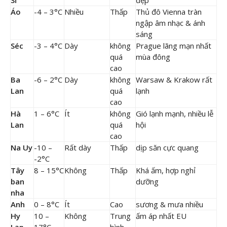
Sĩ
đẹp
Áo
-4 – 3°C
Nhiều
Thấp
Thủ đô Vienna tràn
ngập âm nhạc & ánh
sáng
Séc
-3 – 4°C
Dày
không
Prague lãng mạn nhất
quá
mùa đông
cao
Ba
-6 – 2°C
Dày
không
Warsaw & Krakow rất
Lan
quá
lạnh
cao
Hà
1 – 6°C
Ít
không
Gió lạnh mạnh, nhiều lễ
Lan
quá
hội
cao
Na Uy
-10 –
Rất dày
Thấp
dịp săn cực quang
-2°C
Tây
8 – 15°C
Không
Thấp
Khá ấm, hợp nghỉ
ban
dưỡng
nha
Anh
0 – 8°C
Ít
Cao
sương & mưa nhiều
Hy
10 –
Không
Trung
ấm áp nhất EU