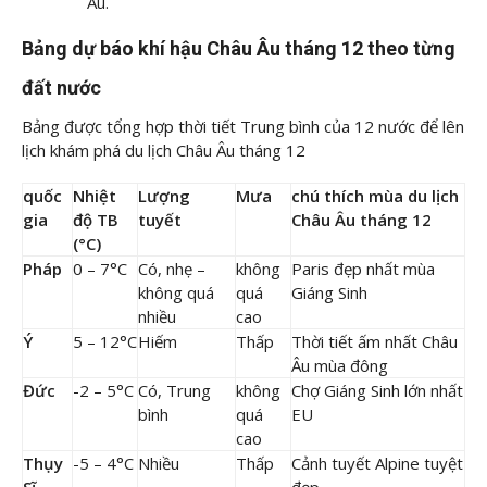
Âu.
Bảng dự báo khí hậu Châu Âu tháng 12 theo từng
đất nước
Bảng được tổng hợp thời tiết Trung bình của 12 nước để lên
lịch khám phá du lịch Châu Âu tháng 12
quốc
Nhiệt
Lượng
Mưa
chú thích mùa du lịch
gia
độ TB
tuyết
Châu Âu tháng 12
(°C)
Pháp
0 – 7°C
Có, nhẹ –
không
Paris đẹp nhất mùa
không quá
quá
Giáng Sinh
nhiều
cao
Ý
5 – 12°C
Hiếm
Thấp
Thời tiết ấm nhất Châu
Âu mùa đông
Đức
-2 – 5°C
Có, Trung
không
Chợ Giáng Sinh lớn nhất
bình
quá
EU
cao
Thụy
-5 – 4°C
Nhiều
Thấp
Cảnh tuyết Alpine tuyệt