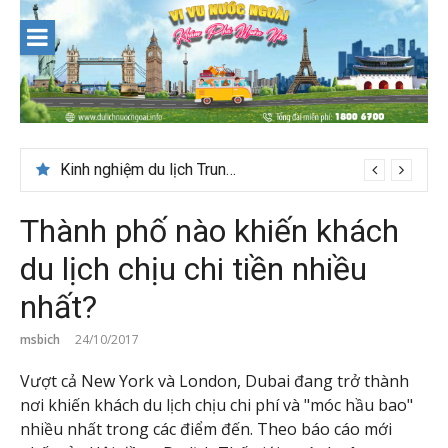
Skip
to
content
Du lịch Maldives – Lần đầu nên đi đâu, chơi gì?
Kinh nghiệm du lịch Trung Á lần đầu cho khách Việt
Thành phố nào khiến khách
du lịch chịu chi tiền nhiều
nhất?
msbich
24/10/2017
Vượt cả New York và London, Dubai đang trở thành
nơi khiến khách du lịch chịu chi phí và "móc hầu bao"
nhiều nhất trong các điểm đến. Theo báo cáo mới