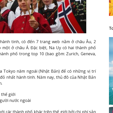
To
hành tinh, có đến 7 trang web nằm ở châu Âu, 2
ó một ở châu Á. Đặc biệt, Na Uy có hai thành phố
 thành phố trong top 10 (bao gồm: Zurich, Geneva,
ủa Tokyo năm ngoái (Nhật Bản) để có những vị trí
đỏ nhất hành tinh. Năm nay, thủ đô của Nhật Bản
h.
 thế giới
người nước ngoài
ới các thành phố khác trên thế giới bởi chi phí sản