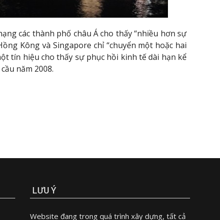
hạng các thành phố châu Á cho thấy “nhiều hơn sự
a Hồng Kông và Singapore chỉ “chuyển một hoặc hai
một tín hiệu cho thấy sự phục hồi kinh tế dài hạn kể
 cầu năm 2008.
LƯU Ý
Website đang trong quá trình xây dựng, tất cả