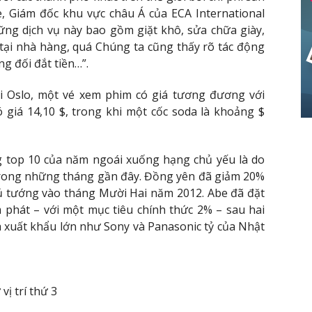
e, Giám đốc khu vực châu Á của ECA International
ững dịch vụ này bao gồm giặt khô, sửa chữa giày,
 tại nhà hàng, quá Chúng ta cũng thấy rõ tác động
ng đối đắt tiền…”.
tại Oslo, một vé xem phim có giá tương đương với
ó giá 14,10 $, trong khi một cốc soda là khoảng $
g top 10 của năm ngoái xuống hạng chủ yếu là do
 trong những tháng gần đây. Đồng yên đã giảm 20%
hủ tướng vào tháng Mười Hai năm 2012. Abe đã đặt
m phát – với một mục tiêu chính thức 2% – sau hai
à xuất khẩu lớn như Sony và Panasonic tỷ của Nhật
ị trí thứ 3