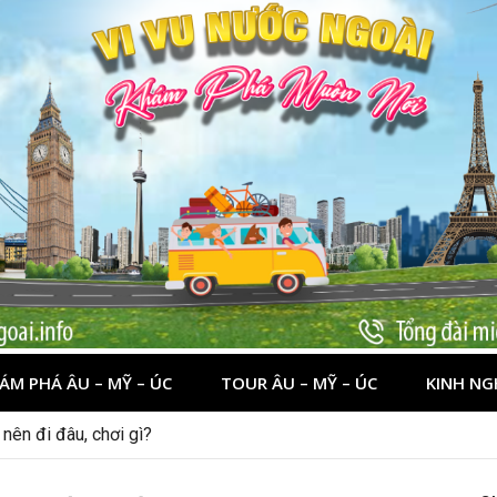
ÁM PHÁ ÂU – MỸ – ÚC
TOUR ÂU – MỸ – ÚC
KINH NG
 dịp lễ quốc khánh 2/9