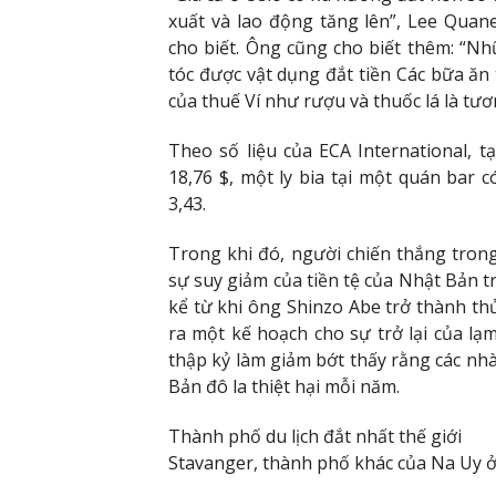
xuất và lao động tăng lên”, Lee Quan
cho biết. Ông cũng cho biết thêm: “Nh
tóc được vật dụng đắt tiền Các bữa ăn
của thuế Ví như rượu và thuốc lá là tươ
Theo số liệu của ECA International, 
18,76 $, một ly bia tại một quán bar c
3,43.
Trong khi đó, người chiến thắng tron
sự suy giảm của tiền tệ của Nhật Bản
kể từ khi ông Shinzo Abe trở thành t
ra một kế hoạch cho sự trở lại của lạ
thập kỷ làm giảm bớt thấy rằng các nh
Bản đô la thiệt hại mỗi năm.
Thành phố du lịch đắt nhất thế giới
Stavanger, thành phố khác của Na Uy ở v