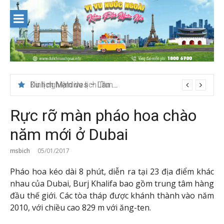
Skip
to
content
Du lịch Maldives – Lần đầu nên đi đâu, chơi gì?
Rực rỡ màn pháo hoa chào
năm mới ở Dubai
msbich
05/01/2017
Pháo hoa kéo dài 8 phút, diễn ra tại 23 địa điểm khác
nhau của Dubai, Burj Khalifa bao gồm trung tâm hàng
đầu thế giới. Các tòa tháp được khánh thành vào năm
2010, với chiều cao 829 m với ăng-ten.