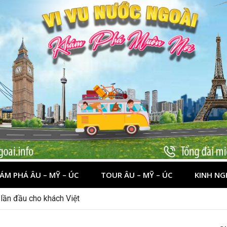
ÁM PHÁ ÂU – MỸ – ÚC
TOUR ÂU – MỸ – ÚC
KINH NG
nên đi đâu, chơi gì?