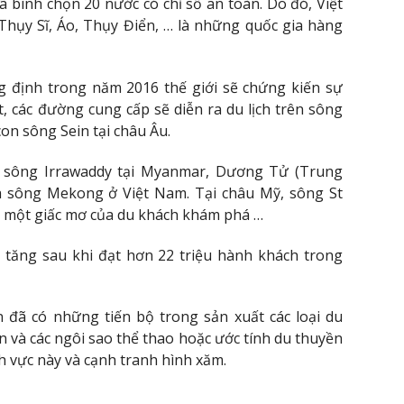
đã bình chọn 20 nước có chỉ số an toàn. Do đó, Việt
hụy Sĩ, Áo, Thụy Điển, … là những quốc gia hàng
g định trong năm 2016 thế giới sẽ chứng kiến ​​sự
t, các đường cung cấp sẽ diễn ra du lịch trên sông
on sông Sein tại châu Âu.
n sông Irrawaddy tại Myanmar, Dương Tử (Trung
 sông Mekong ở Việt Nam. Tại châu Mỹ, sông St
là một giấc mơ của du khách khám phá …
c tăng sau khi đạt hơn 22 triệu hành khách trong
n đã có những tiến bộ trong sản xuất các loại du
n và các ngôi sao thể thao hoặc ước tính du thuyền
h vực này và cạnh tranh hình xăm.