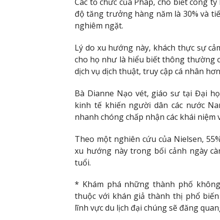
Các tổ chức của Pháp, cho biết công ty
độ tăng trưởng hàng năm là 30% và tiế
nghiêm ngặt.
Lý do xu hướng này, khách thực sự cảm 
cho họ như là hiểu biết thông thường c
dịch vụ dịch thuật, truy cập cá nhân hơ
Bà Dianne Nạo vét, giáo sư tại Đại 
kinh tế khiến người dân các nước N
nhanh chóng chấp nhận các khái niệm v
Theo một nghiên cứu của Nielsen, 55%
xu hướng này trong bối cảnh ngày cà
tuổi.
* Khám phá những thành phố không 
thuộc với khán giả thành thị phổ biế
lĩnh vực du lịch đại chúng sẽ đăng quang