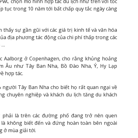
 PwC chọn mô hình hợp tác du lịch như trên với tốc
p tục trong 10 năm tới bất chấp quy tắc ngày càng
thấy sự gần gũi với các giá trị kinh tế và văn hóa
ủa địa phương tác động của chi phí thấp trong các
n …
học Aalborg ở Copenhagen, cho rằng khủng hoảng
am Âu như Tây Ban Nha, Bồ Đào Nha, Ý, Hy Lạp
ề hợp tác.
 người Tây Ban Nha cho biết họ rất quan ngại về
ng chuyên nghiệp và khách du lịch tăng du khách
phải là trên các đường phố đang trở nên quen
n là không biết đến và đứng hoàn toàn bên ngoài
 ở mùa giải tới.