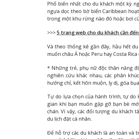
Phổ biến nhất cho du khách một kỳ ng
ngựa dọc theo bờ biển Caribbean hoạt
trong một khu rừng nào đó hoặc bơi c
>>>
5 trang web cho du khách cần đế
Và theo thống kê gần đây, hầu hết d
muốn châu Á hoặc Peru hay Costa Rica
* Những trẻ, phụ nữ độc thân năng độ
nghiên cứu khác nhau, các phân khúc
hướng chỉ, kết hôn muộn, ly dị, góa bụa
Tự do lựa chọn của hành trình, tự do
gian khi bạn muốn gặp gỡ bạn bè mới
chán. Vì vậy, các đối tượng du khách
du lịch đặt cá nhân.
Để hỗ trợ các du khách là an toàn và trá