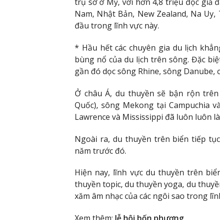
trụ sở ở Mỹ, với hơn 4,8 triệu độc giả 
Nam, Nhật Bản, New Zealand, Na Uy, T
đầu trong lĩnh vực này.
* Hầu hết các chuyên gia du lịch khẳn
bùng nổ của du lịch trên sông. Đặc biệ
gần đó dọc sông Rhine, sông Danube, c
Ở châu Á, du thuyền sẽ bận rộn trê
Quốc), sông Mekong tại Campuchia và
Lawrence và Mississippi đã luôn luôn 
Ngoài ra, du thuyền trên biển tiếp tụ
năm trước đó.
Hiện nay, lĩnh vực du thuyền trên biể
thuyền topic, du thuyền yoga, du thuyề
xăm âm nhạc của các ngôi sao trong lĩn
Xem thêm:
lễ hội bốn phương