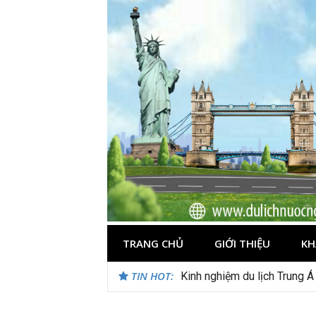
Skip
to
content
TRANG CHỦ
GIỚI THIỆU
KH
TIN HOT:
Du lịch Maldives – Lần đầu 