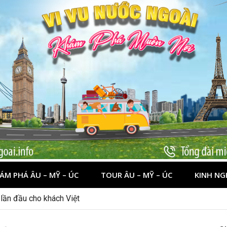
ÁM PHÁ ÂU – MỸ – ÚC
TOUR ÂU – MỸ – ÚC
KINH NG
nên đi đâu, chơi gì?