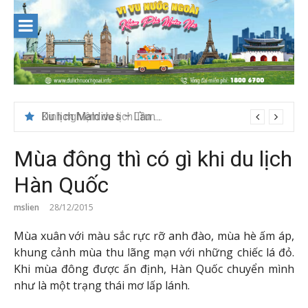
Skip
to
content
Du lịch Maldives – Lần đầu nên đi đâu, chơi gì?
Mùa đông thì có gì khi du lịch
Hàn Quốc
mslien
28/12/2015
Mùa xuân với màu sắc rực rỡ anh đào, mùa hè ấm áp,
khung cảnh mùa thu lãng mạn với những chiếc lá đỏ.
Khi mùa đông được ấn định, Hàn Quốc chuyển mình
như là một trạng thái mơ lấp lánh.