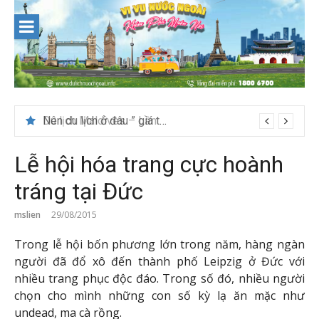
Skip
to
content
Nên du lịch ở đâu ” giá tốt” dịp lễ quốc khánh 2/9
Lễ hội hóa trang cực hoành
tráng tại Đức
mslien
29/08/2015
Trong lễ hội bốn phương lớn trong năm, hàng ngàn
người đã đổ xô đến thành phố Leipzig ở Đức với
nhiều trang phục độc đáo. Trong số đó, nhiều người
chọn cho mình những con số kỳ lạ ăn mặc như
undead, ma cà rồng.