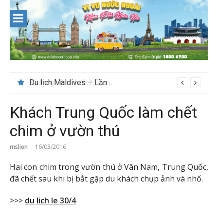
Skip
to
content
Du lịch Maldives – Lần đầu nên đi đâu, chơi gì?
Khách Trung Quốc làm chết
chim ở vườn thú
mslien
16/03/2016
Hai con chim trong vườn thú ở Vân Nam, Trung Quốc,
đã chết sau khi bị bắt gặp du khách chụp ảnh và nhổ.
>>>
du lich le 30/4