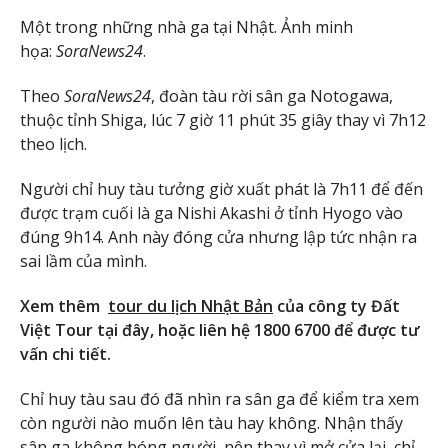
Một trong những nhà ga tại Nhật. Ảnh minh
họa:
SoraNews24
.
Theo
SoraNews24
, đoàn tàu rời sân ga Notogawa,
thuộc tỉnh Shiga, lúc 7 giờ 11 phút 35 giây thay vì 7h12
theo lịch.
Người chỉ huy tàu tưởng giờ xuất phát là 7h11 để đến
được trạm cuối là ga Nishi Akashi ở tỉnh Hyogo vào
đúng 9h14. Anh này đóng cửa nhưng lập tức nhận ra
sai lầm của mình.
Xem thêm
tour du lịch Nhật Bản
của công ty Đất
Việt Tour tại đây, hoặc liên hệ 1800 6700 để được tư
vấn chi tiết.
Chỉ huy tàu sau đó đã nhìn ra sân ga để kiểm tra xem
còn người nào muốn lên tàu hay không. Nhận thấy
sân ga không bóng người, nên thay vì mở cửa lại, chỉ