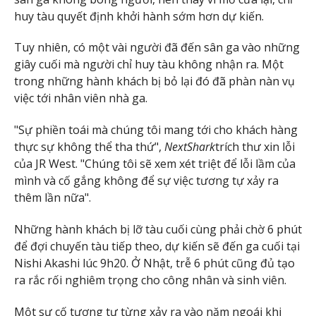
huy tàu quyết định khởi hành sớm hơn dự kiến.
Tuy nhiên, có một vài người đã đến sân ga vào những
giây cuối mà người chỉ huy tàu không nhận ra. Một
trong những hành khách bị bỏ lại đó đã phàn nàn vụ
việc tới nhân viên nhà ga.
"Sự phiền toái mà chúng tôi mang tới cho khách hàng
thực sự không thể tha thứ",
NextShark
trích thư xin lỗi
của JR West. "Chúng tôi sẽ xem xét triệt để lỗi lầm của
mình và cố gắng không để sự việc tương tự xảy ra
thêm lần nữa".
Những hành khách bị lỡ tàu cuối cùng phải chờ 6 phút
để đợi chuyến tàu tiếp theo, dự kiến sẽ đến ga cuối tại
Nishi Akashi lúc 9h20. Ở Nhật, trễ 6 phút cũng đủ tạo
ra rắc rối nghiêm trọng cho công nhân và sinh viên.
Một sự cố tương tự từng xảy ra vào năm ngoái khi