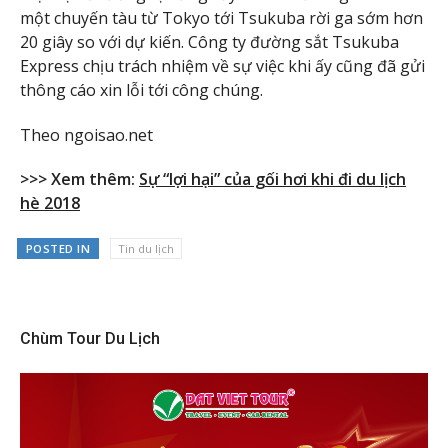
một chuyến tàu từ Tokyo tới Tsukuba rời ga sớm hơn
20 giây so với dự kiến. Công ty đường sắt Tsukuba
Express chịu trách nhiệm về sự việc khi ấy cũng đã gửi
thông cáo xin lỗi tới công chúng.
Theo ngoisao.net
>>> Xem thêm:
Sự “lợi hại” của gối hơi khi đi du lịch
hè 2018
POSTED IN
Tin du lịch
Chùm Tour Du Lịch