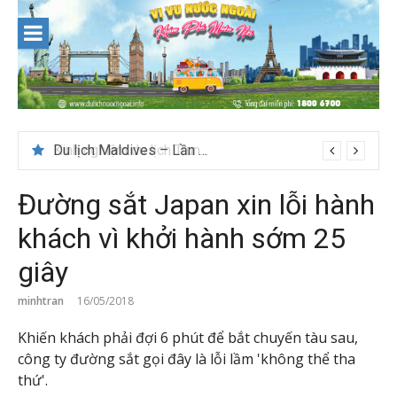
Skip
to
content
Du lịch Maldives – Lần đầu nên đi đâu, chơi gì?
Đường sắt Japan xin lỗi hành
khách vì khởi hành sớm 25
giây
minhtran
16/05/2018
Khiến khách phải đợi 6 phút để bắt chuyến tàu sau,
công ty đường sắt gọi đây là lỗi lầm 'không thể tha
thứ'.