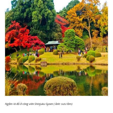
Ngắm lá đỏ ở công viên Shinjuku Gyoen ( ảnh: sưu tầm)