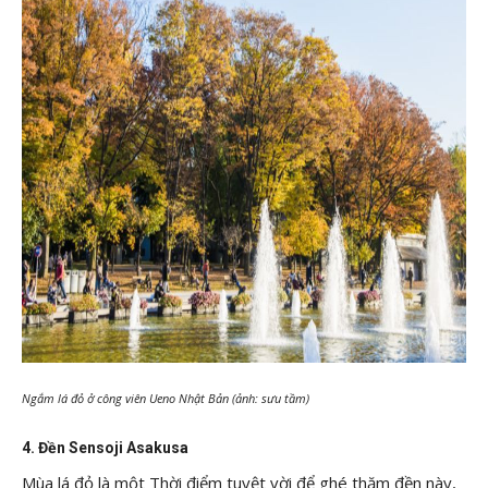
Ngắm lá đỏ ở công viên Ueno Nhật Bản (ảnh: sưu tầm)
4. Đền Sensoji Asakusa
Mùa lá đỏ là một Thời điểm tuyệt vời để ghé thăm đền này,