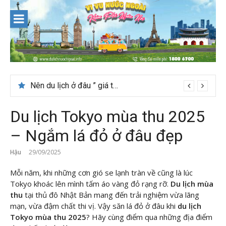
Skip
to
content
Nên du lịch ở đâu ” giá tốt” dịp lễ quốc khánh 2/9
Thời tiết tháng 7 ở Đài Loan có đẹp để du lịch?
Du lịch Tokyo mùa thu 2025
– Ngắm lá đỏ ở đâu đẹp
Hậu
29/09/2025
Mỗi năm, khi những cơn gió se lạnh tràn về cũng là lúc
Tokyo khoác lên mình tấm áo vàng đỏ rạng rỡ.
Du lịch mùa
thu
tại thủ đô Nhật Bản mang đến trải nghiệm vừa lãng
mạn, vừa đậm chất thi vị. Vậy săn lá đỏ ở đâu khi
du lịch
Tokyo mùa thu 2025
? Hãy cùng
điểm qua những địa điểm