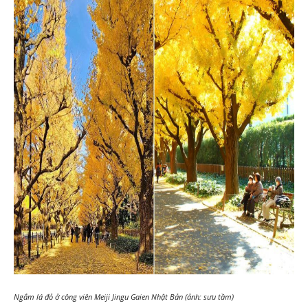
Ngắm lá đỏ ở công viên Meiji Jingu Gaien Nhật Bản (ảnh: sưu tầm)