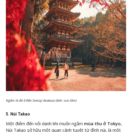
Ngắm lá đỏ ở Đền Sensoji Asakusa (ảnh: sưu tầm)
5. Núi Takao
Một điểm đến nổi danh khi muốn ngắm
mùa thu ở Tokyo
,
Núi Takao sở hữu một quan cảnh tuyệt từ đỉnh núi, là một