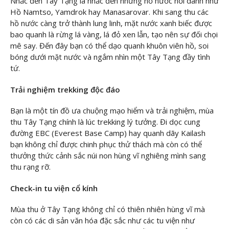
Nhắc đến Tây Tạng là nhắc đến những hồ nước nổi danh như
Hồ Namtso, Yamdrok hay Manasarovar. Khi sang thu các
hồ nước càng trở thành lung linh, mặt nước xanh biếc được
bao quanh là rừng lá vàng, lá đỏ xen lẫn, tạo nên sự đối chọi
mê say. Đến đây bạn có thể dạo quanh khuôn viên hồ, soi
bóng dưới mặt nước và ngắm nhìn một Tây Tạng đầy tình
tứ.
Trải nghiệm trekking độc đáo
Bạn là một tín đồ ưa chuộng mạo hiểm và trải nghiệm, mùa
thu Tây Tạng chính là lúc trekking lý tưởng. Đi dọc cung
đường EBC (Everest Base Camp) hay quanh dãy Kailash
bạn không chỉ được chinh phục thử thách mà còn có thể
thưởng thức cảnh sắc núi non hùng vĩ nghiêng mình sang
thu rạng rỡ.
Check-in tu viện cổ kính
Mùa thu ở Tây Tạng không chỉ có thiên nhiên hùng vĩ mà
còn có các di sản văn hóa đặc sắc như các tu viện như