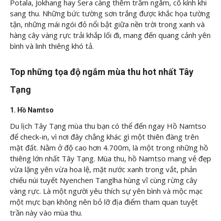
Potala, Jokhang hay Sera càng thêm trầm ngâm, cổ kính khi
sang thu. Những bức tường sơn trắng được khắc họa tường
tận, những mái ngói đỏ nổi bật giữa nền trời trong xanh và
hàng cây vàng rực trải khắp lối đi, mang đến quang cảnh yên
bình và linh thiêng khó tả.
Top những tọa độ ngắm mùa thu hot nhất Tây
Tạng
1. Hồ Namtso
Du lịch Tây Tạng mùa thu bạn có thể đến ngay Hồ Namtso
để check-in, vì nơi đây chẳng khác gì một thiên đàng trên
mặt đất. Nằm ở độ cao hơn 4.700m, là một trong những hồ
thiêng lớn nhất Tây Tạng. Mùa thu, hồ Namtso mang vẻ đẹp
vừa lặng yên vừa hoa lệ, mặt nước xanh trong vắt, phản
chiếu núi tuyết Nyenchen Tanglha hùng vĩ cùng rừng cây
vàng rực. Là một người yêu thích sự yên bình và mộc mạc
một mực bạn không nên bỏ lỡ địa điểm tham quan tuyệt
trần này vào mùa thu.