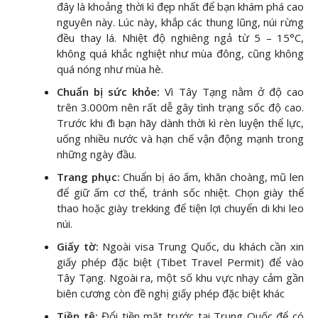
đây là khoảng thời kì đẹp nhất để bạn khám phá cao
nguyên này. Lúc này, khắp các thung lũng, núi rừng
đều thay lá. Nhiệt độ nghiêng ngả từ 5 – 15°C,
không quá khắc nghiệt như mùa đông, cũng không
quá nóng như mùa hè.
Chuẩn bị sức khỏe:
Vì Tây Tạng nằm ở độ cao
trên 3.000m nên rất dễ gây tình trạng sốc độ cao.
Trước khi đi bạn hãy dành thời kì rèn luyện thể lực,
uống nhiều nước và hạn chế vận động mạnh trong
những ngày đầu.
Trang phục:
Chuẩn bị áo ấm, khăn choàng, mũ len
để giữ ấm cơ thể, tránh sốc nhiệt. Chọn giày thể
thao hoặc giày trekking để tiện lợi chuyển di khi leo
núi.
Giấy tờ:
Ngoài visa Trung Quốc, du khách cần xin
giấy phép đặc biệt (Tibet Travel Permit) để vào
Tây Tạng. Ngoài ra, một số khu vực nhạy cảm gần
biên cương còn đề nghị giấy phép đặc biệt khác
Tiền tệ:
Đổi tiền mặt trước tại Trung Quốc để có