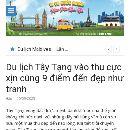
Skip
to
content
Du lịch Maldives – Lần đầu nên đi đâu, chơi gì?
Nên du lịch ở đâu ” giá tốt” dịp lễ quốc khánh 2/9
Du lịch Tây Tạng vào thu cực
xịn cùng 9 điểm đến đẹp như
tranh
Hậu
20/09/2025
Tây Tạng vùng đất được mệnh danh là “nóc nhà thế giới”
không chỉ nức danh với những dãy núi hùng vĩ mà còn sở
hữu một mùa thu đẹp đến nao lòng. Khi tiết trời chuyển
mình, Tây Tạng cũng mang một tấm áo vàng đỏ rạng rỡ