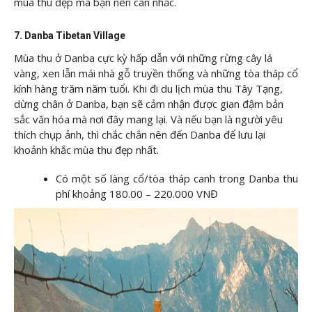
mùa thu đẹp mà bạn nên cân nhắc.
7. Danba Tibetan Village
Mùa thu ở Danba cực kỳ hấp dẫn với những rừng cây lá
vàng, xen lẫn mái nhà gỗ truyền thống và những tòa tháp cổ
kính hàng trăm năm tuổi. Khi đi du lịch mùa thu Tây Tạng,
dừng chân ở Danba, bạn sẽ cảm nhận được gian đậm bản
sắc văn hóa mà nơi đây mang lại. Và nếu bạn là người yêu
thích chụp ảnh, thì chắc chắn nên đến Danba để lưu lại
khoảnh khắc mùa thu đẹp nhất.
Có một số làng cổ/tòa tháp canh trong Danba thu
phí khoảng 180.00 – 220.000 VNĐ