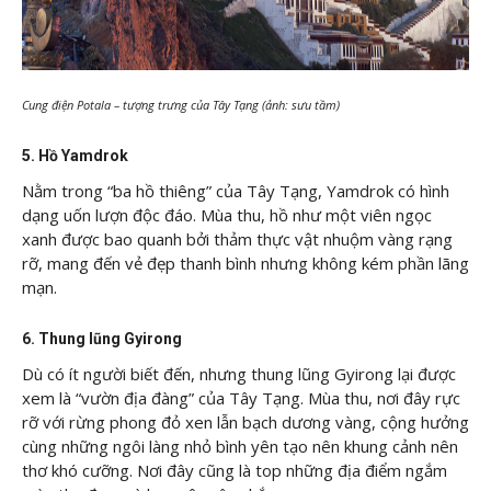
Cung điện Potala – tượng trưng của Tây Tạng (ảnh: sưu tầm)
5. Hồ Yamdrok
Nằm trong “ba hồ thiêng” của Tây Tạng, Yamdrok có hình
dạng uốn lượn độc đáo. Mùa thu, hồ như một viên ngọc
xanh được bao quanh bởi thảm thực vật nhuộm vàng rạng
rỡ, mang đến vẻ đẹp thanh bình nhưng không kém phần lãng
mạn.
6. Thung lũng Gyirong
Dù có ít người biết đến, nhưng thung lũng Gyirong lại được
xem là “vườn địa đàng” của Tây Tạng. Mùa thu, nơi đây rực
rỡ với rừng phong đỏ xen lẫn bạch dương vàng, cộng hưởng
cùng những ngôi làng nhỏ bình yên tạo nên khung cảnh nên
thơ khó cưỡng. Nơi đây cũng là top những địa điểm ngắm