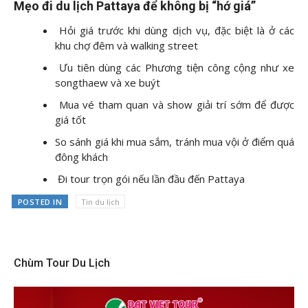
Mẹo đi du lịch Pattaya để không bị “hớ giá”
Hỏi giá trước khi dùng dịch vụ, đặc biệt là ở các
khu chợ đêm và walking street
Ưu tiên dùng các Phương tiện công cộng như xe
songthaew và xe buýt
Mua vé tham quan và show giải trí sớm để được
giá tốt
So sánh giá khi mua sắm, tránh mua vội ở điểm quá
đông khách
Đi tour trọn gói nếu lần đầu đến Pattaya
POSTED IN
Tin du lịch
Chùm Tour Du Lịch