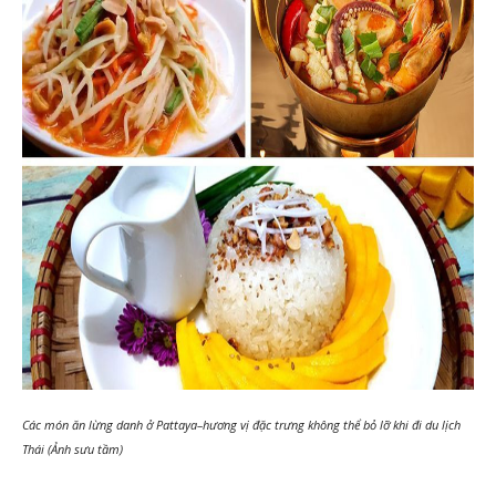
Các món ăn lừng danh ở Pattaya–hương vị đặc trưng không thể bỏ lỡ khi đi du lịch
Thái (Ảnh sưu tầm)