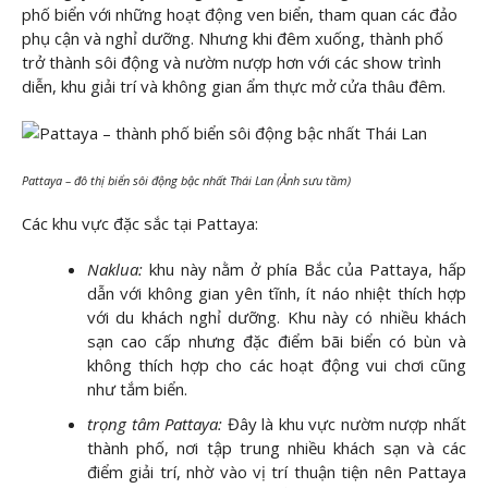
phố biển với những hoạt động ven biển, tham quan các đảo
phụ cận và nghỉ dưỡng. Nhưng khi đêm xuống, thành phố
trở thành sôi động và nườm nượp hơn với các show trình
diễn, khu giải trí và không gian ẩm thực mở cửa thâu đêm.
Pattaya – đô thị biển sôi động bậc nhất Thái Lan (Ảnh sưu tầm)
Các khu vực đặc sắc tại Pattaya:
Naklua:
khu này nằm ở phía Bắc của Pattaya, hấp
dẫn với không gian yên tĩnh, ít náo nhiệt thích hợp
với du khách nghỉ dưỡng. Khu này có nhiều khách
sạn cao cấp nhưng đặc điểm bãi biển có bùn và
không thích hợp cho các hoạt động vui chơi cũng
như tắm biển.
trọng tâm Pattaya:
Đây là khu vực nườm nượp nhất
thành phố, nơi tập trung nhiều khách sạn và các
điểm giải trí, nhờ vào vị trí thuận tiện nên Pattaya