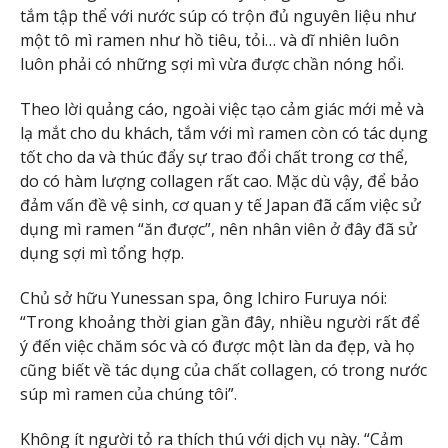
tắm tập thể với nước súp có trộn đủ nguyên liệu như
một tô mì ramen như hồ tiêu, tỏi… và dĩ nhiên luôn
luôn phải có những sợi mì vừa được chần nóng hổi.
Theo lời quảng cáo, ngoài việc tạo cảm giác mới mẻ và
lạ mắt cho du khách, tắm với mì ramen còn có tác dụng
tốt cho da và thúc đẩy sự trao đổi chất trong cơ thể,
do có hàm lượng collagen rất cao. Mặc dù vậy, để bảo
đảm vấn đề vệ sinh, cơ quan y tế Japan đã cấm việc sử
dụng mì ramen “ăn được”, nên nhân viên ở đây đã sử
dụng sợi mì tổng hợp.
Chủ sở hữu Yunessan spa, ông Ichiro Furuya nói:
“Trong khoảng thời gian gần đây, nhiều người rất để
ý đến việc chăm sóc và có được một làn da đẹp, và họ
cũng biết về tác dụng của chất collagen, có trong nước
súp mì ramen của chúng tôi”.
Không ít người tỏ ra thích thú với dịch vụ này. “Cảm