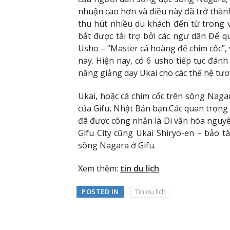
nhuận cao hơn và điều này đã trở thàn
thu hút nhiều du khách đến từ trong
bắt được tài trợ bởi các ngư dân Đế 
Usho – “Master cá hoàng đế chim cốc”, 
nay. Hiện nay, có 6 usho tiếp tục đán
năng giảng dạy Ukai cho các thế hệ tươ
Ukai, hoặc cá chim cốc trên sông Nagar
của Gifu, Nhật Bản bạn.Các quan trọng 
đã được công nhận là Di văn hóa nguyê
Gifu City cũng Ukai Shiryo-en – bảo t
sông Nagara ở Gifu.
Xem thêm:
tin du lịch
POSTED IN
Tin du lịch