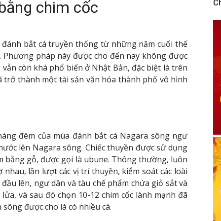
 bằng chim cốc
C
p đánh bắt cá truyền thống từ những năm cuối thế
c. Phương pháp này được cho đến nay không được
vẫn còn khá phổ biến ở Nhật Bản, đặc biệt là trên
ã trở thành một tài sản văn hóa thành phố vô hình
a hàng đêm của mùa đánh bắt cá Nagara sông ngư
 nước lên Nagara sông. Chiếc thuyền được sử dụng
àm bằng gỗ, được gọi là ubune. Thông thường, luôn
nhau, lần lượt các vị trí thuyền, kiểm soát các loài
bắt đầu lên, ngư dân và tàu chế phẩm chứa giỏ sắt và
lửa, và sau đó chọn 10-12 chim cốc lành mạnh đã
 sông được cho là có nhiều cá.