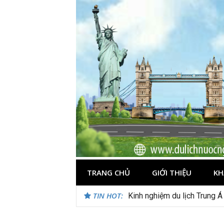
Skip
to
content
TRANG CHỦ
GIỚI THIỆU
KH
TIN HOT:
Kinh nghiệm du lịch Trung Á
Du lịch Maldives – Lần đầu 