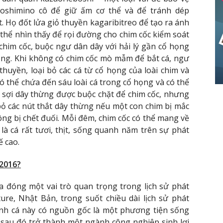
oshimino cô để giữ ấm cơ thể và để tránh dép
t. Họ đốt lửa giỏ thuyền kagaribitreo để tạo ra ánh
ó thể nhìn thấy để rọi đường cho chim cốc kiểm soát
chim cốc, buộc ngư dân dây với hải lý gần cổ họng
ng. Khi không có chim cốc mò mẫm để bắt cá, ngư
huyền, loại bỏ các cá từ cổ họng của loài chim và
có thể chứa đến sáu loài cá trong cổ họng và có thể
sợi dây thừng được buộc chặt để chim cốc, nhưng
ỏ các nút thắt dây thừng nếu một con chim bị mắc
ng bị chết đuối. Mỗi đêm, chim cốc có thể mang về
 là cá rất tươi, thịt, sống quanh năm trên sự phát
ế cao.
 2016?
 đóng một vai trò quan trọng trong lịch sử phát
ture, Nhật Bản, trong suốt chiều dài lịch sử phát
nh cá này có nguồn gốc là một phương tiện sống
sau đó trở thành một ngành công nghiệp sinh lợi