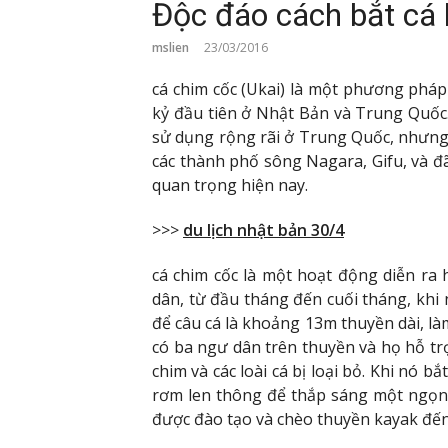
Độc đáo cách bắt cá
mslien
23/03/2016
cá chim cốc (Ukai) là một phương phá
kỷ đầu tiên ở Nhật Bản và Trung Quố
sử dụng rộng rãi ở Trung Quốc, nhưng 
các thành phố sông Nagara, Gifu, và đ
quan trọng hiện nay.
>>>
du lịch nhật bản 30/4
cá chim cốc là một hoạt động diễn r
dân, từ đầu tháng đến cuối tháng, khi
để câu cá là khoảng 13m thuyền dài, l
có ba ngư dân trên thuyền và họ hỗ trợ 
chim và các loài cá bị loại bỏ. Khi nó 
rơm len thông để thắp sáng một ngọn 
được đào tạo và chèo thuyền kayak đến