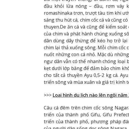
đầu khỏi lửa nóng – đầu, rơm váy k
romashinaka trơn, trượt tàu tim khi ướ
sáng thu hút cá, chim cốc cá và cũng c
thuyen.De ăn cá và cũng để kiểm soát 
của chim và phát hành chúng xuống sô
dân dùng dây thừng để kéo họ trở lại t
chim lại thả xuống sông. Mỗi chim cốc 
nuốt những con cá nhỏ. Mặc dù những 
ngư dân vẫn có thể nhanh chóng loại b
kẹt dưới lớp băng để đảm bảo chim khô
cho tất cả thuyền Ayu 0,5-2 kg cá. Ayu
triển sông và mùa xuân và giá trị kinh t
>>>
Loại hình du lịch nào lên ngôi năm
Câu cá đêm trên chim cốc sông Nagara
triển của thành phố Gifu, Gifu Prefec
triển của thành phố, phương pháp đá
của người dân sống dọc sông Nagara, 