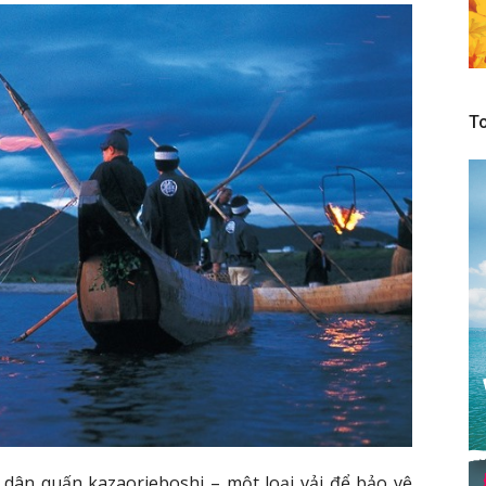
To
 dân quấn kazaorieboshi – một loại vải để bảo vệ