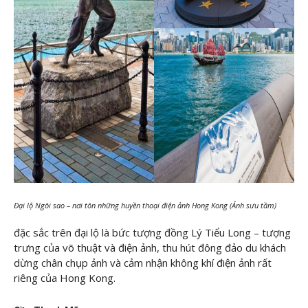
Đại lộ Ngôi sao – nơi tôn những huyền thoại điện ảnh Hong Kong (Ảnh sưu tầm)
đặc sắc trên đại lộ là bức tượng đồng Lý Tiểu Long – tượng
trưng của võ thuật và điện ảnh, thu hút đông đảo du khách
dừng chân chụp ảnh và cảm nhận không khí điện ảnh rất
riêng của Hong Kong.