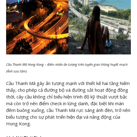
Cầu Thanh Mã Hong Kong – điểm nhấn ấn tượng trên tuyến giao thông huyết mạch
(Ảnh sưu tầm)
Cầu Thanh Mã gây ấn tượng mạnh với thiết kế hai tầng hiếm
thấy, cho phép cả đường bộ và đường sắt hoạt động đồng
thời, cây cầu không chỉ biểu hiện trình độ kỹ thuật vượt bậc
mà còn trở nên điểm check in lừng danh, đặc biệt khi màn
đêm buông xuống, cầu Thanh Mã rực sáng ánh đèn, trở nên
biểu tượng cho sự phát triển hiện đại và năng động của
Hong Kong.