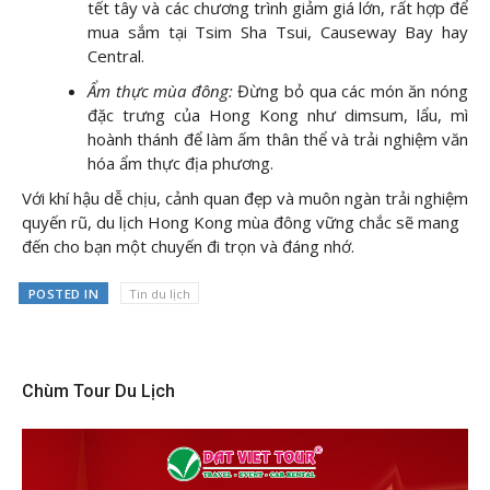
tết tây và các chương trình giảm giá lớn, rất hợp để
mua sắm tại Tsim Sha Tsui, Causeway Bay hay
Central.
Ẩm thực mùa đông:
Đừng bỏ qua các món ăn nóng
đặc trưng của Hong Kong như dimsum, lẩu, mì
hoành thánh để làm ấm thân thể và trải nghiệm văn
hóa ẩm thực địa phương.
Với khí hậu dễ chịu, cảnh quan đẹp và muôn ngàn trải nghiệm
quyến rũ, du lịch Hong Kong mùa đông vững chắc sẽ mang
đến cho bạn một chuyến đi trọn và đáng nhớ.
POSTED IN
Tin du lịch
Chùm Tour Du Lịch