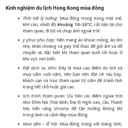
Kinh nghiệm du lịch Hong Kong mùa đông
Thời tiết lý tưởng:
Mùa đông Hong Kong mát mẻ,
khô ráo, nhiệt độ
khoảng 10–20°C
, rất tiện lợi cho
tham quan, đi bộ và chụp ảnh ngoài trời.
y phục phù hợp:
Nên mang áo khoác mỏng, áo len
nhẹ, khăn choàng và giày thể thao để giữ ấm và dễ
chuyển di, đặc biệt khi tham quan buổi tối hoặc ở
khu vực ven biển.
Đặt dịch vụ sớm:
Đây là mùa cao điểm du lịch và
mua sắm cuối năm, nên bạn nên đặt vé tàu bay,
khách sạn và tour tham quan từ sớm để tránh tình
trạng hết chỗ hoặc giá cao.
lịch trình tham quan:
Ưu tiên các điểm ngoài trời
như Đỉnh Núi Thái Bình, Đại lộ Ngôi sao, cầu Thanh
Mã, bến cảng Victoria để tận hưởng không khí
trong lành và cảnh đẹp mùa đông.
Mua sắm – lễ hội:
Mùa đông trùng với Giáng Sinh,