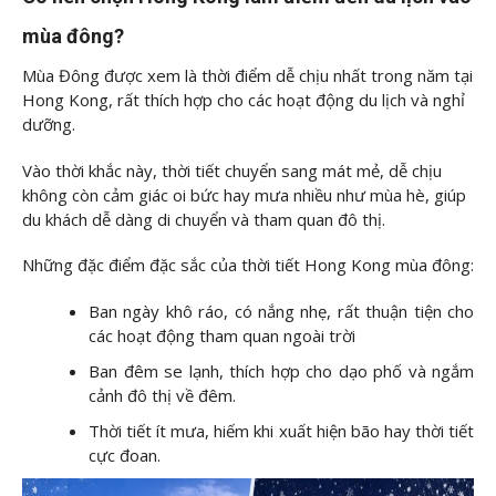
mùa đông?
Mùa Đông được xem là thời điểm dễ chịu nhất trong năm tại
Hong Kong, rất thích hợp cho các hoạt động du lịch và nghỉ
dưỡng.
Vào thời khắc này, thời tiết chuyển sang mát mẻ, dễ chịu
không còn cảm giác oi bức hay mưa nhiều như mùa hè, giúp
du khách dễ dàng di chuyển và tham quan đô thị.
Những đặc điểm đặc sắc của thời tiết Hong Kong mùa đông:
Ban ngày khô ráo, có nắng nhẹ, rất thuận tiện cho
các hoạt động tham quan ngoài trời
Ban đêm se lạnh, thích hợp cho dạo phố và ngắm
cảnh đô thị về đêm.
Thời tiết ít mưa, hiếm khi xuất hiện bão hay thời tiết
cực đoan.