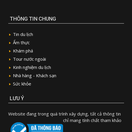
THÔNG TIN CHUNG
Tin du lịch
Ẩm thực
Khám phá
Tour nước ngoài
Kinh nghiệm du lịch
Nhà hàng - Khách sạn
Sức khỏe
LƯU Ý
Website đang trong quá trình xây dựng, tất cả thông tin
chỉ mang tính chất tham khảo