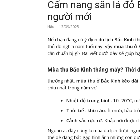
Cẩm nang săn lá đỏ 
người mới
Hậu
13/09/2025
Nếu bạn đang có ý định
du lịch Bắc Kinh
th
thủ đô nghìn năm tuổi này. Vậy
mùa thu ở 
cần chuẩn bị gì? Bài viết dưới đây sẽ giúp bạ
Mùa thu Bắc Kinh tháng mấy? Thời đ
thường nhật,
mùa thu ở Bắc Kinh kéo dài
chịu nhất trong năm với:
Nhiệt độ trung bình:
10–20°C, mát
Thời tiết khô ráo:
Ít mưa, bầu trờ
Cảnh sắc rực rỡ:
Khắp nơi được ch
Ngoài ra, đây cũng là mùa du lịch được ngư
thể dễ dàng bắt gặp hình ảnh những con đư