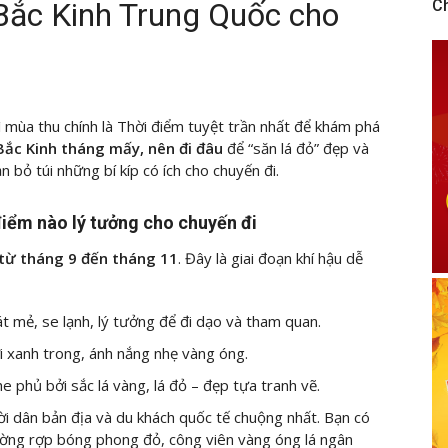
Bắc Kinh Trung Quốc cho
C
ì mùa thu chính là Thời điểm tuyệt trần nhất để khám phá
Bắc Kinh tháng mấy, nên đi đâu
để “săn lá đỏ” đẹp và
n bỏ túi những bí kíp có ích cho chuyến đi.
iểm nào lý tưởng cho chuyến đi
 từ tháng 9 đến tháng 11
. Đây là giai đoạn khí hậu dễ
 mẻ, se lạnh, lý tưởng để đi dạo và tham quan.
i xanh trong, ánh nắng nhẹ vàng óng.
e phủ bởi sắc lá vàng, lá đỏ – đẹp tựa tranh vẽ.
ời dân bản địa và du khách quốc tế chuộng nhất. Bạn có
ờng rợp bóng phong đỏ, công viên vàng óng lá ngân