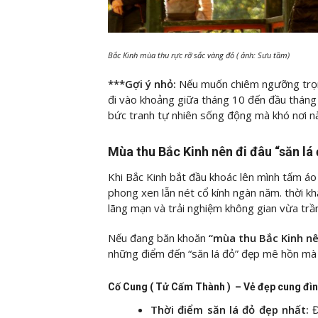
Bắc Kinh mùa thu rực rỡ sắc vàng đỏ ( ảnh: Sưu tầm)
***Gợi ý nhỏ:
Nếu muốn chiêm ngưỡng trọn 
đi vào khoảng giữa tháng 10 đến đầu tháng 
bức tranh tự nhiên sống động mà khó nơi n
Mùa thu Bắc Kinh nên đi đâu “săn lá
Khi Bắc Kinh bắt đầu khoác lên mình tấm áo
phong xen lẫn nét cổ kính ngàn năm. thời k
lãng mạn và trải nghiệm không gian vừa tr
Nếu đang băn khoăn
“mùa thu Bắc Kinh nê
những điểm đến “săn lá đỏ” đẹp mê hồn mà
Cố Cung ( Tử Cấm Thành ) – Vẻ đẹp cung đìn
Thời điểm săn lá đỏ đẹp nhất:
Đ