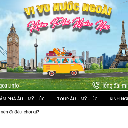
ÁM PHÁ ÂU – MỸ – ÚC
TOUR ÂU – MỸ – ÚC
KINH NG
nên đi đâu, chơi gì?