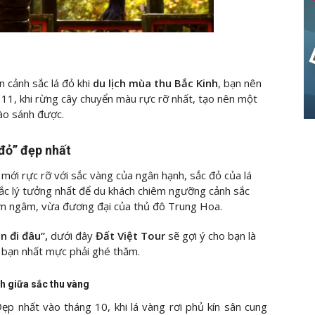
cảnh sắc lá đỏ khi
du lịch mùa thu Bắc Kinh
, bạn nên
11, khi rừng cây chuyển màu rực rỡ nhất, tạo nên một
ào sánh được.
 đỏ” đẹp nhất
 mới rực rỡ với sắc vàng của ngân hạnh, sắc đỏ của lá
hắc lý tưởng nhất để du khách chiêm ngưỡng cảnh sắc
ầm ngâm, vừa đương đại của thủ đô Trung Hoa.
n đi đâu”,
dưới đây
Đất Việt Tour
sẽ gợi ý cho bạn là
 bạn nhất mực phải ghé thăm.
h giữa sắc thu vàng
ẹp nhất vào tháng 10, khi lá vàng rơi phủ kín sân cung