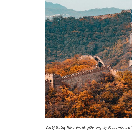
Vạn Lý Trường Thành ẩn hiện giữa rừng cây đỏ rực mùa thu (