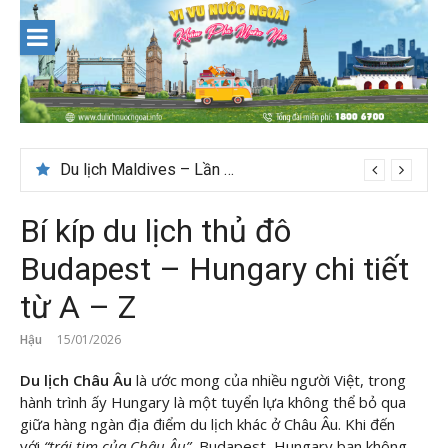
Skip
to
content
Nên du lịch ở đâu ” giá tốt” dịp lễ quốc khánh 2/9
Bí kíp du lịch thủ đô
Budapest – Hungary chi tiết
từ A – Z
Hậu
15/01/2026
Du lịch Châu Âu
là ước mong của nhiều người Việt, trong
hành trình ấy Hungary là một tuyển lựa không thể bỏ qua
giữa hàng ngàn địa điểm du lịch khác ở Châu Âu. Khi đến
với
“trái tim của Châu Âu”
Budapest, Hungary bạn không