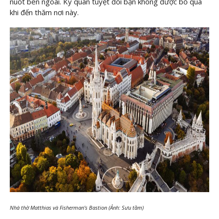
nuốt bên ngoài. Kỳ quan tuyệt đối bạn không được bỏ qua
khi đến thăm nơi này.
Nhà thờ Matthias và Fisherman’s Bastion (Ảnh: Sưu tầm)