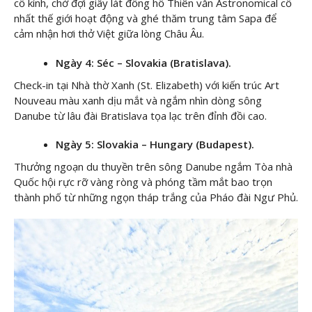
cổ kính, chờ đợi giây lát đồng hồ Thiên văn Astronomical cổ
nhất thế giới hoạt động và ghé thăm trung tâm Sapa để
cảm nhận hơi thở Việt giữa lòng Châu Âu.
Ngày 4: Séc – Slovakia (Bratislava).
Check-in tại Nhà thờ Xanh (St. Elizabeth) với kiến trúc Art
Nouveau màu xanh dịu mắt và ngắm nhìn dòng sông
Danube từ lâu đài Bratislava tọa lạc trên đỉnh đồi cao.
Ngày 5: Slovakia – Hungary (Budapest).
Thưởng ngoạn du thuyền trên sông Danube ngắm Tòa nhà
Quốc hội rực rỡ vàng ròng và phóng tầm mắt bao trọn
thành phố từ những ngọn tháp trắng của Pháo đài Ngư Phủ.