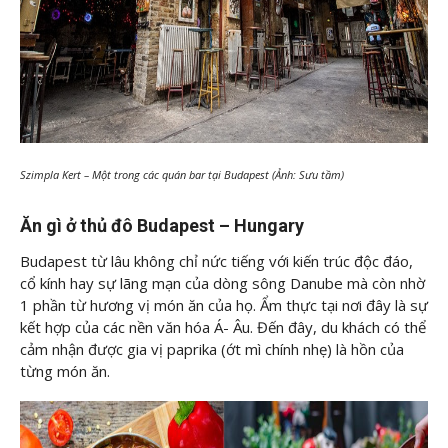
Szimpla Kert – Một trong các quán bar tại Budapest (Ảnh: Sưu tầm)
Ăn gì ở thủ đô Budapest – Hungary
Budapest từ lâu không chỉ nức tiếng với kiến trúc độc đáo,
cổ kính hay sự lãng mạn của dòng sông Danube mà còn nhờ
1 phần từ hương vị món ăn của họ. Ẩm thực tại nơi đây là sự
kết hợp của các nền văn hóa Á- Âu. Đến đây, du khách có thể
cảm nhận được gia vị paprika (ớt mì chính nhẹ) là hồn của
từng món ăn.