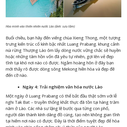
Hòa mình vào thiên nhiên nước Lào (ảnh: sưu tầm)
Buổi chiều, bạn hãy đến viếng chùa Xieng Thong, một tượng
trưng kiến trúc cổ kính bậc nhất Luang Prabang. khung cảnh
núi rừng Thượng Lào ôm lấy dòng nước vững chắc sẽ huyền
hoặc những tâm hồn vốn đã yêu tự nhiên, gợi lên vẻ đẹp
tĩnh tại khó nơi nào có được. Ngắm hoàng hôn ở đây bạn
mới thấy rõ được dòng sông Mekong hiền hòa và đẹp đẽ
đến cỡ nào.
Ngày 4: Trải nghiệm văn hóa nước Lào
Một ngày ở Luang Prabang có thể bắt đầu thật sớm với lễ
nghi Tak Bat – truyền thống khất thực đã tồn tại hàng trăm
năm ở Lào. Các nhà sư lặng lẽ bước qua từng con phố,
người dân thành kính dâng đồ cúng, tạo nên không gian tĩnh
tại hiếm nơi nào có được. Đây là thời điểm tuyệt đẹp để hòa