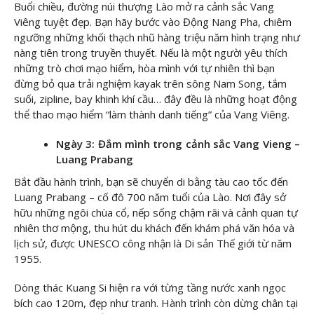
Buổi chiều, đường núi thượng Lào mở ra cảnh sắc Vang
Viêng tuyệt đẹp. Bạn hãy bước vào Động Nang Pha, chiêm
ngưỡng những khối thạch nhũ hàng triệu năm hình trạng như
nàng tiên trong truyền thuyết. Nếu là một người yêu thích
những trò chơi mạo hiểm, hòa mình với tự nhiên thì bạn
đừng bỏ qua trải nghiệm kayak trên sông Nam Song, tắm
suối, zipline, bay khinh khí cầu… đây đều là những hoạt động
thể thao mạo hiểm “làm thành danh tiếng” của Vang Viêng.
Ngày 3: Đắm mình trong cảnh sắc Vang Vieng –
Luang Prabang
Bắt đầu hành trình, bạn sẽ chuyển di bằng tàu cao tốc đến
Luang Prabang – cố đô 700 năm tuổi của Lào. Nơi đây sở
hữu những ngôi chùa cổ, nếp sống chậm rãi và cảnh quan tự
nhiên thơ mộng, thu hút du khách đến khám phá văn hóa và
lịch sử, được UNESCO công nhận là Di sản Thế giới từ năm
1955.
Dòng thác Kuang Si hiện ra với từng tầng nước xanh ngọc
bích cao 120m, đẹp như tranh. Hành trình còn dừng chân tại