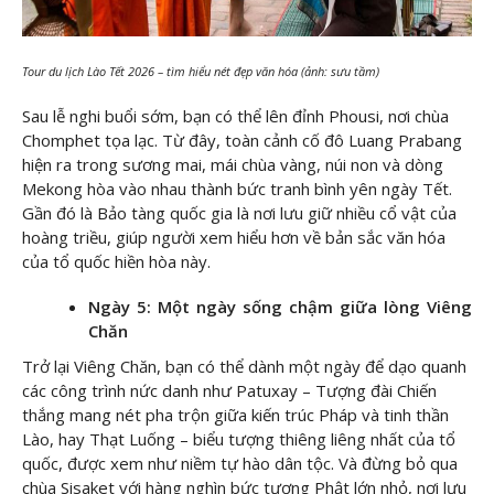
Tour du lịch Lào Tết 2026 – tìm hiểu nét đẹp văn hóa (ảnh: sưu tầm)
Sau lễ nghi buổi sớm, bạn có thể lên đỉnh Phousi, nơi chùa
Chomphet tọa lạc. Từ đây, toàn cảnh cố đô Luang Prabang
hiện ra trong sương mai, mái chùa vàng, núi non và dòng
Mekong hòa vào nhau thành bức tranh bình yên ngày Tết.
Gần đó là Bảo tàng quốc gia là nơi lưu giữ nhiều cổ vật của
hoàng triều, giúp người xem hiểu hơn về bản sắc văn hóa
của tổ quốc hiền hòa này.
Ngày 5: Một ngày sống chậm giữa lòng Viêng
Chăn
Trở lại Viêng Chăn, bạn có thể dành một ngày để dạo quanh
các công trình nức danh như Patuxay – Tượng đài Chiến
thắng mang nét pha trộn giữa kiến trúc Pháp và tinh thần
Lào, hay Thạt Luống – biểu tượng thiêng liêng nhất của tổ
quốc, được xem như niềm tự hào dân tộc. Và đừng bỏ qua
chùa Sisaket với hàng nghìn bức tượng Phật lớn nhỏ, nơi lưu