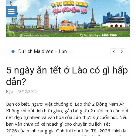
Skip
to
content
Du lịch Maldives – Lần đầu nên đi đâu, chơi gì?
Nên du lịch ở đâu ” giá tốt” dịp lễ quốc khánh 2/9
5 ngày ăn tết ở Lào có gì hấp
dẫn?
Hậu
03/12/2025
Bạn có biết, người Việt chuộng đi Lào thứ 2 Đông Nam Á?
Không chỉ bởi tình hữu giao, gắn bó giữa 2 nước mà còn bởi
nét đẹp tự nhiên và văn hóa của Lào thực sự cuốn hút. Nếu
bạn vẫn chưa có kế hoạch gì cho chuyến
du lịch Tết
2026
của mình cùng gia đình thì tour Lào Tết 2026 chính là