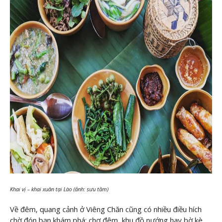
Khai vị – khai xuân tại Lào (ảnh: sưu tầm)
Về đêm, quang cảnh ở Viêng Chăn cũng có nhiều điều hích
chờ đón bạn khám phá: chợ đêm, khu đồ nướng hay bờ kè