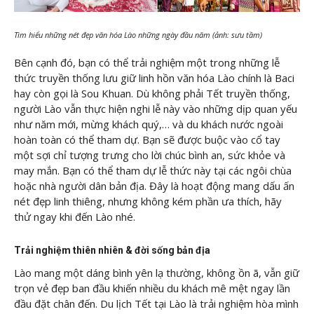
Tìm hiểu những nét đẹp văn hóa Lào những ngày đầu năm (ảnh: sưu tầm)
Bên cạnh đó, bạn có thể trải nghiệm một trong những lễ
thức truyền thống lưu giữ linh hồn văn hóa Lào chính là Baci
hay còn gọi là Sou Khuan. Dù không phải Tết truyền thống,
người Lào vẫn thực hiện nghi lễ này vào những dịp quan yếu
như năm mới, mừng khách quý,… và du khách nước ngoài
hoàn toàn có thể tham dự. Bạn sẽ được buộc vào cổ tay
một sợi chỉ tượng trưng cho lời chúc bình an, sức khỏe và
may mắn. Bạn có thể tham dự lễ thức này tại các ngôi chùa
hoặc nhà người dân bản địa. Đây là hoạt động mang dấu ấn
nét đẹp linh thiêng, nhưng không kém phần ưa thích, hãy
thử ngay khi đến Lào nhé.
Trải nghiệm thiên nhiên & đời sống bản địa
Lào mang một dáng bình yên lạ thường, không ồn ã, vẫn giữ
trọn vẻ đẹp ban đầu khiến nhiều du khách mê mệt ngay lần
đầu đặt chân đến. Du lịch Tết tại Lào là trải nghiệm hòa mình