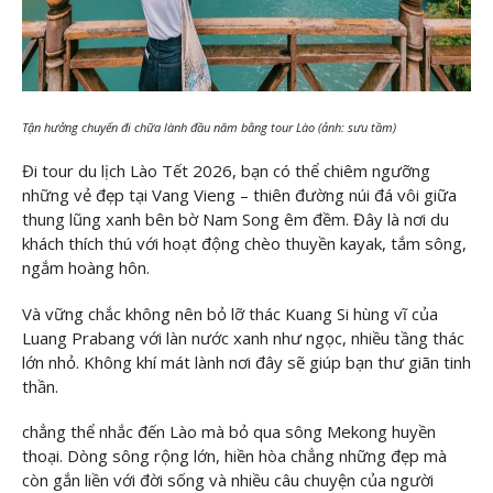
Tận hưởng chuyến đi chữa lành đầu năm bằng tour Lào (ảnh: sưu tầm)
Đi tour du lịch Lào Tết 2026, bạn có thể chiêm ngưỡng
những vẻ đẹp tại Vang Vieng – thiên đường núi đá vôi giữa
thung lũng xanh bên bờ Nam Song êm đềm. Đây là nơi du
khách thích thú với hoạt động chèo thuyền kayak, tắm sông,
ngắm hoàng hôn.
Và vững chắc không nên bỏ lỡ thác Kuang Si hùng vĩ của
Luang Prabang với làn nước xanh như ngọc, nhiều tầng thác
lớn nhỏ. Không khí mát lành nơi đây sẽ giúp bạn thư giãn tinh
thần.
chẳng thể nhắc đến Lào mà bỏ qua sông Mekong huyền
thoại. Dòng sông rộng lớn, hiền hòa chẳng những đẹp mà
còn gắn liền với đời sống và nhiều câu chuyện của người