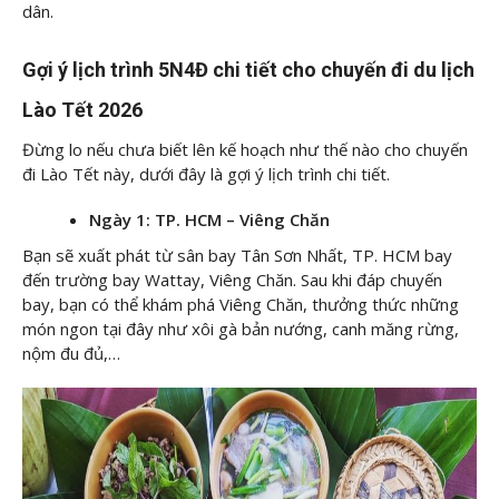
dân.
Gợi ý lịch trình 5N4Đ chi tiết cho chuyến đi du lịch
Lào Tết 2026
Đừng lo nếu chưa biết lên kế hoạch như thế nào cho chuyến
đi Lào Tết này, dưới đây là gợi ý lịch trình chi tiết.
Ngày 1: TP. HCM – Viêng Chăn
Bạn sẽ xuất phát từ sân bay Tân Sơn Nhất, TP. HCM bay
đến trường bay Wattay, Viêng Chăn. Sau khi đáp chuyến
bay, bạn có thể khám phá Viêng Chăn, thưởng thức những
món ngon tại đây như xôi gà bản nướng, canh măng rừng,
nộm đu đủ,…