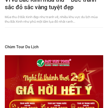
sắc đỏ sắc vàng tuyệt đẹp
Mùa thu ở Bắc Kinh đẹp như tranh vẽ, nhiều khu vực du lịch mùa
thu Bắc Kinh như phủ một tấm lụa đỏ nhãi ranh...
Chùm Tour Du Lịch