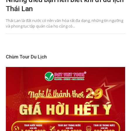
Thái Lan
Thái Lan là đất nước có nền văn hóa rất đa dạng, những tín ngưỡng
và phong tục tập quán của họ cũng có...
Chùm Tour Du Lịch