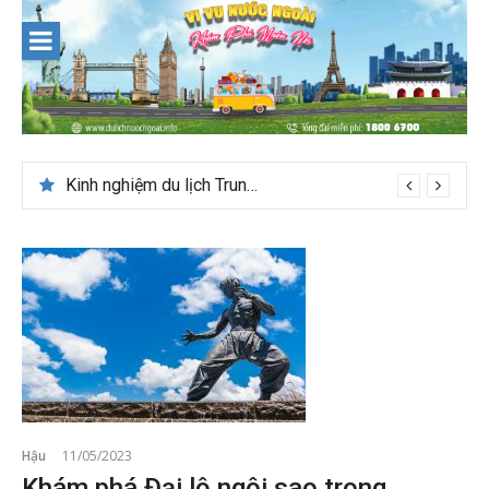
Skip
to
content
Du lịch Maldives – Lần đầu nên đi đâu, chơi gì?
Kinh nghiệm du lịch Trung Á lần đầu cho khách Việt
Hậu
11/05/2023
Khám phá Đại lộ ngôi sao trong