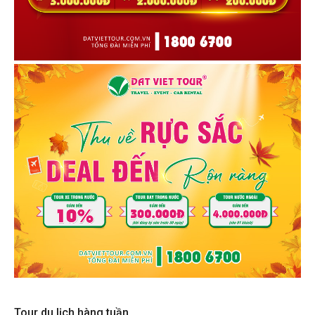
Tour du lịch hàng tuần