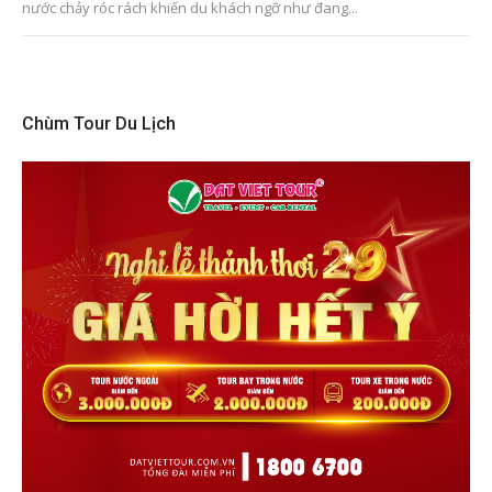
nước chảy róc rách khiến du khách ngỡ như đang...
Chùm Tour Du Lịch