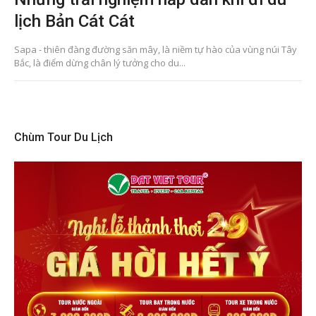
lịch Bản Cát Cát
Sapa - thiên đàng đường săn mây, là niềm tự hào của vùng núi Tây
Bắc, là điểm dừng chân lý tưởng cho du...
Chùm Tour Du Lịch