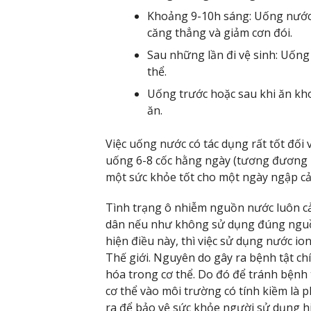
Khoảng 9-10h sáng: Uống nước s
căng thẳng và giảm cơn đói.
Sau những lần đi vệ sinh: Uốn
thể.
Uống trước hoặc sau khi ăn kho
ăn.
Việc uống nước có tác dụng rất tốt đối
uống 6-8 cốc hằng ngày (tương đương 
một sức khỏe tốt cho một ngày ngập cả
Tình trạng ô nhiễm nguồn nước luôn cả
dân nếu như không sử dụng đúng nguồn
hiện điều này, thì việc sử dụng nước i
Thế giới. Nguyên do gây ra bệnh tật chí
hóa trong cơ thể. Do đó để tránh bệnh t
cơ thể vào môi trường có tính kiềm là
ra để bảo vệ sức khỏe người sử dụng h