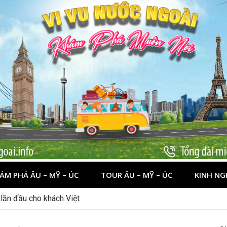
ÁM PHÁ ÂU – MỸ – ÚC
TOUR ÂU – MỸ – ÚC
KINH NG
nên đi đâu, chơi gì?