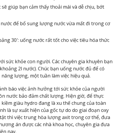
ẽ giúp bạn cảm thấy thoải mái và dễ chịu, bớt
g nước để bổ sung lượng nước vừa mất đi trong cơ
ảng 30′: uống nước rất tốt cho việc tiêu hóa thức
 với sức khỏe con người. Các chuyên gia khuyên bạn
khoảng 2l nước). Chúc bạn uống nước đủ để có
 năng lượng, một tuần làm việc hiệu quả.
nh báo việc ảnh hưởng tới sức khỏe của người
 nước bảo đảm chất lượng. Hiện giờ, để thực
on kiềm giàu hydro đang là xu thế chung của toàn
nh là sự xuất hiện của gốc tự do do giai đoạn oxy
ật thì việc trung hòa lượng axit trong cơ thể, đưa
 phương án được các nhà khoa học, chuyên gia đưa
iện nay.