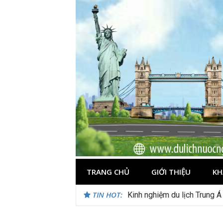
Skip
to
content
TRANG CHỦ
GIỚI THIỆU
KH
TIN HOT:
Du lịch Maldives – Lần đầu 