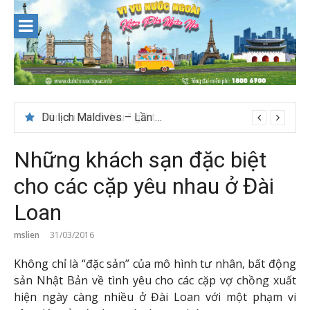
Skip
to
content
Nên du lịch ở đâu ” giá tốt” dịp lễ quốc khánh 2/9
Những khách sạn đặc biệt
cho các cặp yêu nhau ở Đài
Loan
mslien
31/03/2016
Không chỉ là “đặc sản” của mô hình tư nhân, bất động
sản Nhật Bản về tình yêu cho các cặp vợ chồng xuất
hiện ngày càng nhiều ở Đài Loan với một phạm vi