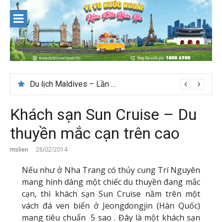
Skip
to
content
Nên du lịch ở đâu ” giá tốt” dịp lễ quốc khánh 2/9
Khách sạn Sun Cruise – Du
thuyền mắc cạn trên cao
mslien
28/02/2014
Nếu như ở Nha Trang có thủy cung Trí Nguyên
mang hình dáng một chiếc du thuyền đang mắc
cạn, thì khách sạn Sun Cruise nằm trên một
vách đá ven biển ở Jeongdongjin (Hàn Quốc)
mang tiêu chuẩn 5 sao . Đây là một khách sạn