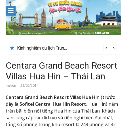
Skip
to
content
Du lịch Maldives – Lần đầu nên đi đâu, chơi gì?
Kinh nghiệm du lịch Trung Á lần đầu cho khách Việt
Centara Grand Beach Resort
Villas Hua Hin – Thái Lan
mslien
21/02/2014
Centara Grand Beach Resort Villas Hua Hin (trước
đây là Sofitel Central Hua Hin Resort, Hua Hin)
nằm
trên bãi biển nổi tiếng Hua Hin của Thái Lan. Khách
sạn cung cấp các dịch vụ và tiện nghi hiện đại nhất,
tổng số phòng trong khu resort là 249 phòng và 42