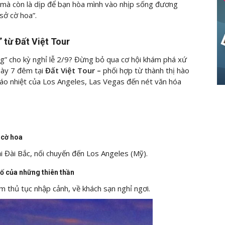
, mà còn là dịp để bạn hòa mình vào nhịp sống đương
 sở cờ hoa”.
 từ Đất Việt Tour
g” cho kỳ nghỉ lễ 2/9? Đừng bỏ qua cơ hội khám phá xứ
gày 7
đêm
tại
Đất Việt Tour –
phối hợp từ thành thị hào
náo nhiệt của Los Angeles, Las Vegas đến nét văn hóa
 cờ hoa
i Đài Bắc, nối chuyến đến Los Angeles (Mỹ).
ố của những thiên thần
m thủ tục nhập cảnh, về khách sạn nghỉ ngơi.