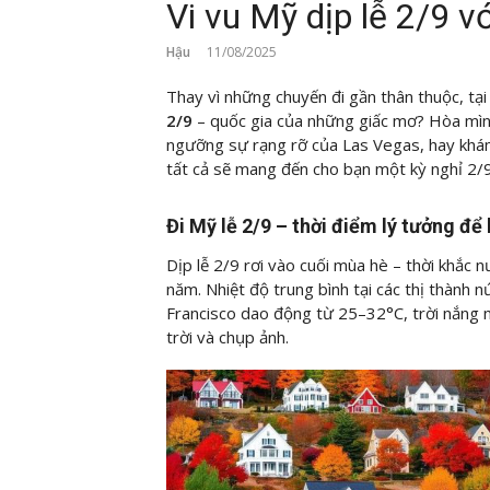
Vi vu Mỹ dịp lễ 2/9 v
Hậu
11/08/2025
Thay vì những chuyến đi gần thân thuộc, tại
2/9
– quốc gia của những giấc mơ? Hòa mìn
ngưỡng sự rạng rỡ của Las Vegas, hay khám
tất cả sẽ mang đến cho bạn một kỳ nghỉ 2/9 
Đi Mỹ lễ 2/9 – thời điểm lý tưởng đ
Dịp lễ 2/9 rơi vào cuối mùa hè – thời khắc
năm. Nhiệt độ trung bình tại các thị thành
Francisco dao động từ 25–32°C, trời nắng n
trời và chụp ảnh.