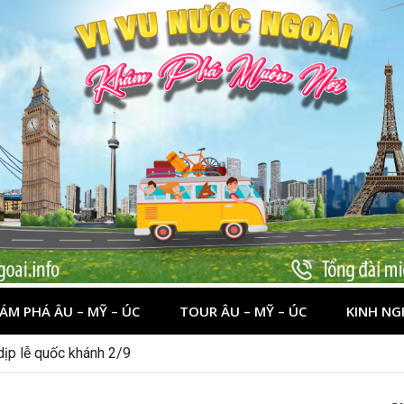
ÁM PHÁ ÂU – MỸ – ÚC
TOUR ÂU – MỸ – ÚC
KINH NG
 dịp lễ quốc khánh 2/9