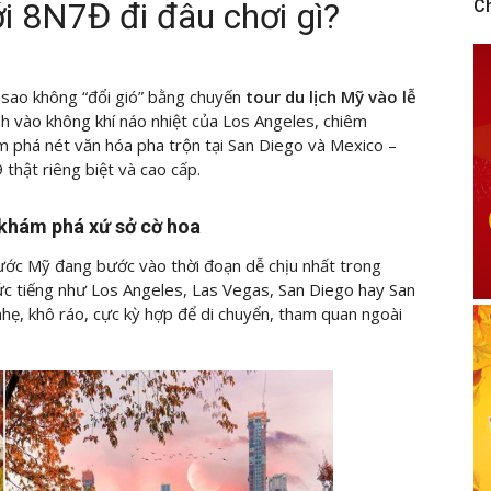
ới 8N7Đ đi đâu chơi gì?
C
 sao không “đổi gió” bằng chuyến
tour du lịch Mỹ
vào lễ
h vào không khí náo nhiệt của Los Angeles, chiêm
 phá nét văn hóa pha trộn tại San Diego và Mexico –
thật riêng biệt và cao cấp.
ể khám phá xứ sở cờ hoa
 nước Mỹ đang bước vào thời đoạn dễ chịu nhất trong
 nức tiếng như Los Angeles, Las Vegas, San Diego hay San
hẹ, khô ráo, cực kỳ hợp để di chuyển, tham quan ngoài