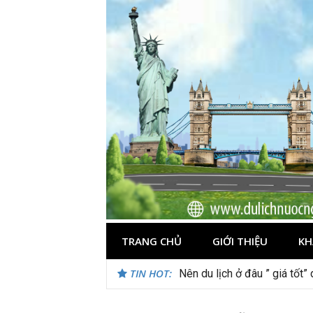
Skip
to
content
TRANG CHỦ
GIỚI THIỆU
KH
TIN HOT:
Nên du lịch ở đâu ” giá tốt”