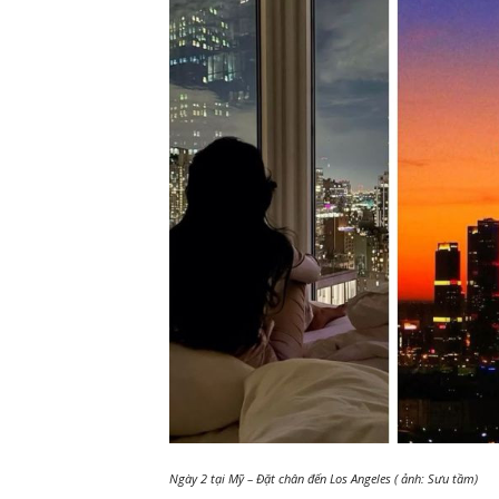
Ngày 2 tại Mỹ – Đặt chân đến Los Angeles ( ảnh: Sưu tầm)