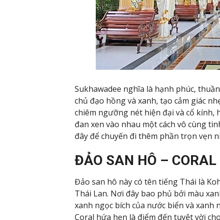
Sukhawadee nghĩa là hạnh phúc, thuần k
chủ đạo hồng và xanh, tạo cảm giác nh
chiêm ngưỡng nét hiện đại và cổ kính, h
đan xen vào nhau một cách vô cùng tin
đây để chuyến đi thêm phần trọn vẹn n
ĐẢO SAN HÔ – CORAL
Đảo san hô này có tên tiếng Thái là K
Thái Lan. Nơi đây bao phủ bởi màu xanh
xanh ngọc bích của nước biển và xanh n
Coral hứa hẹn là điểm đến tuyệt vời 