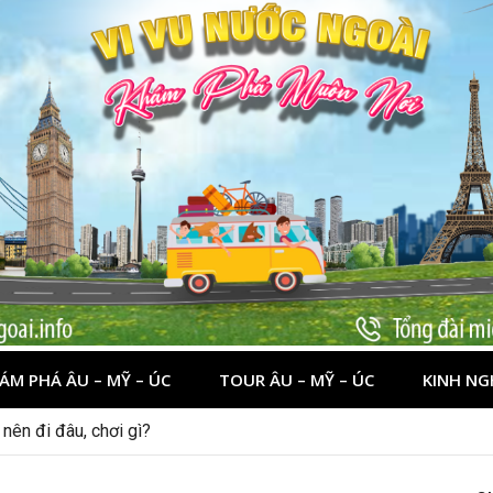
ÁM PHÁ ÂU – MỸ – ÚC
TOUR ÂU – MỸ – ÚC
KINH NG
nên đi đâu, chơi gì?