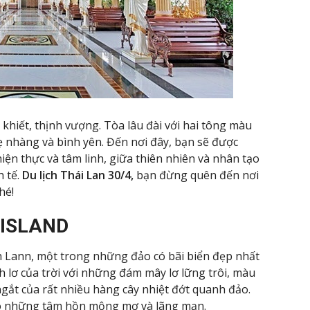
hiết, thịnh vượng. Tòa lâu đài với hai tông màu
ẹ nhàng và bình yên. Đến nơi đây, bạn sẽ được
iện thực và tâm linh, giữa thiên nhiên và nhân tạo
h tế.
Du lịch Thái Lan 30/4,
bạn đừng quên đến nơi
hé!
 ISLAND
oh Lann, một trong những đảo có bãi biển đẹp nhất
 lơ của trời với những đám mây lơ lững trôi, màu
gắt của rất nhiều hàng cây nhiệt đớt quanh đảo.
cho những tâm hồn mộng mơ và lãng mạn.