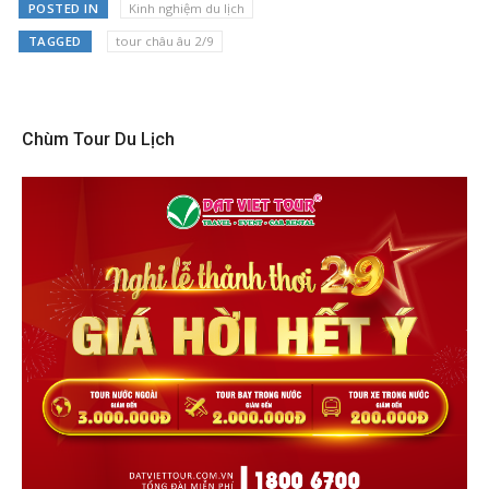
POSTED IN
Kinh nghiệm du lịch
TAGGED
tour châu âu 2/9
Chùm Tour Du Lịch