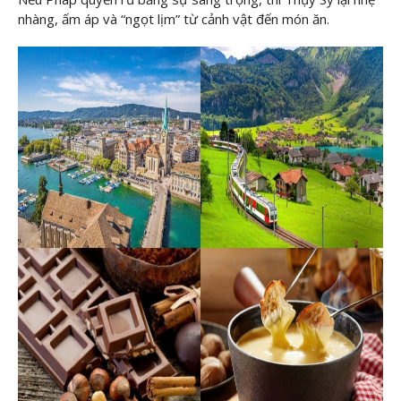
nhàng, ấm áp và “ngọt lịm” từ cảnh vật đến món ăn.