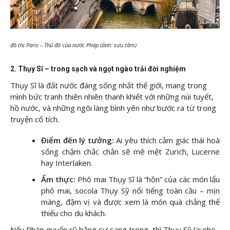
đô thị Paris – Thủ đô của nước Pháp (ảnh: sưu tầm)
2. Thụy Sĩ – trong sạch và ngọt ngào trải đời nghiệm
Thụy Sĩ là đất nước đáng sống nhất thế giới, mang trong
mình bức tranh thiên nhiên thanh khiết với những núi tuyết,
hồ nước, và những ngôi làng bình yên như bước ra từ trong
truyện cổ tích.
Điểm đến lý tưởng:
Ai yêu thích cảm giác thái hoà
sống chậm chắc chắn sẽ mê mệt Zurich, Lucerne
hay Interlaken.
Ẩm thực:
Phô mai Thụy Sĩ là “hồn” của các món lẩu
phô mai, socola Thụy Sỹ nổi tiếng toàn cầu – mịn
màng, đậm vị và được xem là món quà chẳng thể
thiếu cho du khách.
Nếu Pháp quyến rũ bằng sự sang trọng, thì Thụy Sỹ lại nhẹ