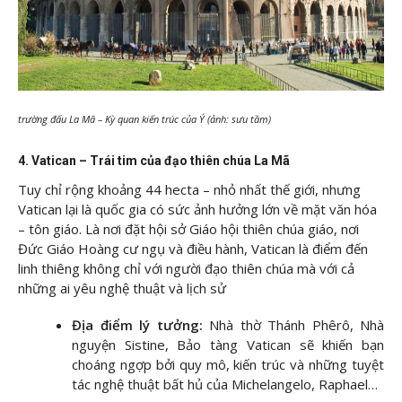
trường đấu La Mã – Kỳ quan kiến trúc của Ý (ảnh: sưu tầm)
4. Vatican – Trái tim của đạo thiên chúa La Mã
Tuy chỉ rộng khoảng 44 hecta – nhỏ nhất thế giới, nhưng
Vatican lại là quốc gia có sức ảnh hưởng lớn về mặt văn hóa
– tôn giáo. Là nơi đặt hội sở Giáo hội thiên chúa giáo, nơi
Đức Giáo Hoàng cư ngụ và điều hành, Vatican là điểm đến
linh thiêng không chỉ với người đạo thiên chúa mà với cả
những ai yêu nghệ thuật và lịch sử
Địa điểm lý tưởng:
Nhà thờ Thánh Phêrô, Nhà
nguyện Sistine, Bảo tàng Vatican sẽ khiến bạn
choáng ngợp bởi quy mô, kiến trúc và những tuyệt
tác nghệ thuật bất hủ của Michelangelo, Raphael…