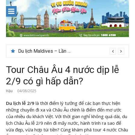
Skip
to
content
Nên du lịch ở đâu ” giá tốt” dịp lễ quốc khánh 2/9
Tour Châu Âu 4 nước dịp lễ
2/9 có gì hấp dẫn?
Hậu
04/08/2025
Du lịch lễ 2/9
là thời điểm lý tưởng để các bạn thực hiện
những chuyến đi xa và Châu Âu chính là điểm đến mơ ước
của nhiều du khách Việt. Với thời gian nghỉ không quá dài, du
lịch Châu Âu lễ 2/9 nên đi mấy nước, hành trình ra sao để
vừa đẹp, vừa hợp túi tiền? Cùng
khám phá tour 4 nước Châu