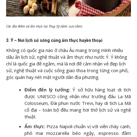
Các địa điểm và ẩm thực tại Thụy Sỹ (ảnh: sưu tầm)
3. Ý – Nơi lịch sử sống cùng ẩm thực huyền thoại
Không có quốc gia nào ở châu Âu mang trong mình nhiều
dấu ấn lịch sử, nghệ thuật và ẩm thực như nước Ý. Ý không
chỉ là quốc gia để ngắm, mà là nơi để cảm nhận vẻ đẹp lịch
sử, nghệ thuật và cuộc sống giao thoa trong từng con phố,
góc quán hay nét mặt người dân địa phương.
Điểm đến lý tưởng:
Ý sở hữu hàng loạt di tích
được UNESCO công nhận như trường đấu La Mã
Colosseum, Đài phun nước Trevi, hay di tích La Mã
cổ đại – toàn bộ đều mang hơi thở lịch sử và nghệ
thuật.
Ẩm thực:
Pizza Napoli chuẩn vị với viền cháy cạnh,
phô mai mozzarella béo ngậy, espresso đằm