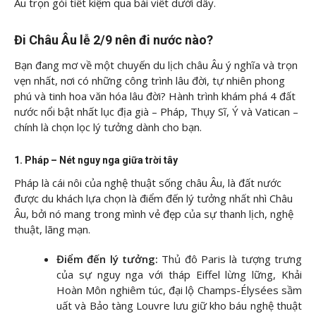
Âu trọn gói tiết kiệm qua bài viết dưới dây.
Đi Châu Âu lễ 2/9 nên đi nước nào?
Bạn đang mơ về một chuyến du lịch châu Âu ý nghĩa và trọn
vẹn nhất, nơi có những công trình lâu đời, tự nhiên phong
phú và tinh hoa văn hóa lâu đời? Hành trình khám phá 4 đất
nước nổi bật nhất lục địa già – Pháp, Thụy Sĩ, Ý và Vatican –
chính là chọn lọc lý tưởng dành cho bạn.
1. Pháp – Nét nguy nga giữa trời tây
Pháp là cái nôi của nghệ thuật sống châu Âu, là đất nước
được du khách lựa chọn là điểm đến lý tưởng nhất nhì Châu
Âu, bởi nó mang trong mình vẻ đẹp của sự thanh lịch, nghệ
thuật, lãng mạn.
Điểm đến lý tưởng:
Thủ đô Paris là tượng trưng
của sự nguy nga với tháp Eiffel lừng lững, Khải
Hoàn Môn nghiêm túc, đại lộ Champs-Élysées sầm
uất và Bảo tàng Louvre lưu giữ kho báu nghệ thuật