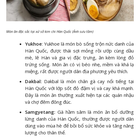
Món ăn đặc sắc tại xứ sở kim chi Hàn Quốc (Ảnh sưu tầm)
Yukhoe
: Yukhoe là món bò sống trộn nức danh của
Hàn Quốc, được thái sợi mỏng rồi ướp cùng dầu
mè, lê Hàn và gia vị đặc trưng, ăn kèm lòng đỏ
trứng sống. Món ăn có vị béo nhẹ, mềm và khá lạ
miệng, rất được người dân địa phương yêu thích.
Dakbal:
Dakbal là món chân gà cay nổi tiếng tại
Hàn Quốc với lớp sốt đỏ đậm vị và cay khá mạnh.
Đây là món ăn thường xuất hiện tại các quán nhậu
và chợ đêm đông đúc.
Samgyetang:
Gà hầm sâm là món ăn bổ dưỡng
lừng danh của Hàn Quốc, thường được người dân
dùng vào mùa hè để bồi bổ sức khỏe và tăng năng
lượng cho thân thể.