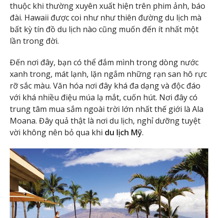
thuộc khi thường xuyên xuất hiện trên phim ảnh, báo
đài. Hawaii được coi như như thiên đường du lịch mà
bất kỳ tín đồ du lịch nào cũng muốn đến ít nhất một
lần trong đời.
Đến nơi đây, bạn có thể đắm mình trong dòng nước
xanh trong, mát lạnh, lặn ngắm những rạn san hô rực
rỡ sắc màu. Văn hóa nơi đây khá đa dạng và độc đáo
với khá nhiều điệu múa lạ mắt, cuốn hút. Nơi đây có
trung tâm mua sắm ngoài trời lớn nhất thế giới là Ala
Moana. Đây quả thật là nơi du lịch, nghỉ dưỡng tuyệt
vời không nên bỏ qua khi
du lịch Mỹ
.