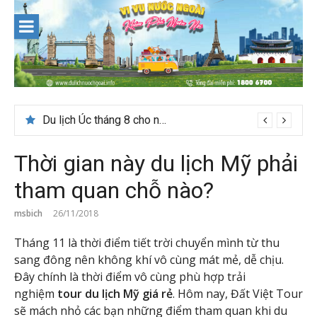
Skip
to
content
Du lịch Úc tháng 8 cho người mới nên đi đâu?
Thời gian này du lịch Mỹ phải
tham quan chỗ nào?
msbich
26/11/2018
Tháng 11 là thời điểm tiết trời chuyển mình từ thu
sang đông nên không khí vô cùng mát mẻ, dễ chịu.
Đây chính là thời điểm vô cùng phù hợp trải
nghiệm
tour du lịch Mỹ giá rẻ
. Hôm nay, Đất Việt Tour
sẽ mách nhỏ các bạn những điểm tham quan khi du