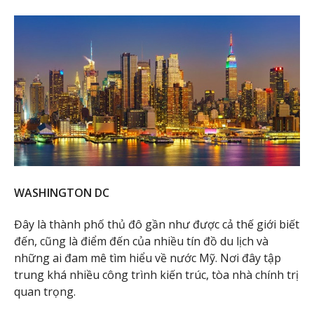
WASHINGTON DC
Đây là thành phố thủ đô gần như được cả thế giới biết
đến, cũng là điểm đến của nhiều tín đồ du lịch và
những ai đam mê tìm hiểu về nước Mỹ. Nơi đây tập
trung khá nhiều công trình kiến trúc, tòa nhà chính trị
quan trọng.