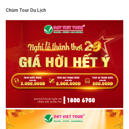
Chùm Tour Du Lịch