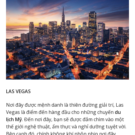
LAS VEGAS
Nơi đây được mệnh danh là thiên đường giải trí, Las
Vegas là điểm đến hàng đầu cho những chuyến
du
lịch Mỹ
. Đến nơi đây, bạn sẽ được đắm chìm vào một
thế giới nghệ thuật, ẩm thực và nghỉ dưỡng tuyệt vời.
Bên cạnh đó, chính không khí nhộn nhịp nơi đây