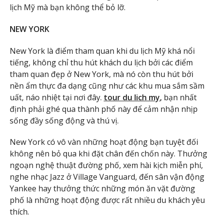
lịch Mỹ mà bạn không thể bỏ lỡ.
NEW YORK
New York là điểm tham quan khi du lịch Mỹ khá nổi
tiếng, không chỉ thu hút khách du lịch bởi các điểm
tham quan đẹp ở New York, mà nó còn thu hút bởi
nền ẩm thực đa dạng cũng như các khu mua sắm sầm
uất, náo nhiệt tại nơi đây.
tour du lich my
,
bạn nhất
định phải ghé qua thành phố này để cảm nhận nhịp
sống đầy sống động và thú vị.
New York có vô vàn những hoạt động bạn tuyệt đối
không nên bỏ qua khi đặt chân đến chốn này. Thưởng
ngoạn nghệ thuật đường phố, xem hài kịch miễn phí,
nghe nhạc Jazz ở Village Vanguard, đến sân vận động
Yankee hay thưởng thức những món ăn vặt đường
phố là những hoạt động được rất nhiều du khách yêu
thích.